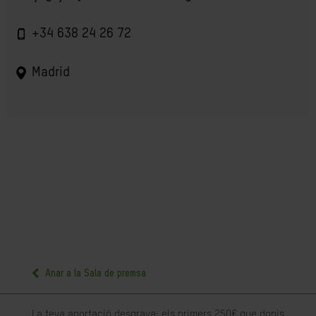
+34 638 24 26 72
Madrid
Anar a la Sala de premsa
La teva aportació desgrava: els primers 250€ que donis