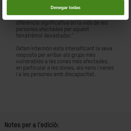
a recuperar-se i reconstruir-se», conclou
Denegar todas
Rajan. “El camí cap a la recuperació és
llarg, i cada contribució pot marcar una
diferència significativa en la vida de les
persones afectades per aquest
terratrèmol devastador.”
Oxfam Intermón està intensificant la seva
resposta per arribar als grups més
vulnerables a les zones més afectades,
en particular a les dones, als nens i nenes
i a les persones amb discapacitat.
Notes per a l’edició: