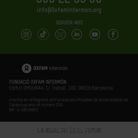
info@OxfamIntermon.org
SEGUEIX-NOS
FUNDACIÓ OXFAM INTERMÓN
Edifici DMOURA4. C/ Treball, 100. 08019 Barcelona
Inscrita en el Registre de Fundacions Privades de la Generalitat de
Catalunya amb el número
259.
NIF: G-58236803
FES-TE SOCI/SÒCIA
LA IGUALTAT ÉS EL FUTUR