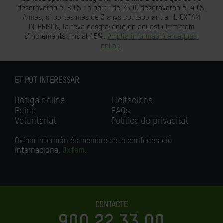
desgravaran el 80% i a partir de 250€ desgravaran el 40%.
A més, si portes més de 3 anys col·laborant amb OXFAM
INTERMÓN, la teva desgravació en aquest últim tram
s'incrementa fins al 45%.
Amplia informació en aquest
enllaç.
ET POT INTERESSAR
Botiga online
Licitacions
Feina
FAQs
Voluntariat
Política de privacitat
Oxfam Intermón és membre de la confederació
internacional
Oxfam
.
CONTACTE
900 22 33 00