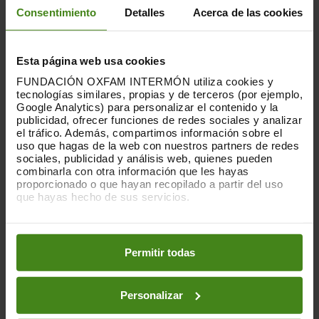
Consentimiento
Detalles
Acerca de las cookies
dificulta després de la pluja. Això
augmenta el risc de contaminació i
propagació de malalties.”
Esta página web usa cookies
Myanmar ja es recuperava d’una greu crisi
FUNDACIÓN OXFAM INTERMÓN utiliza cookies y
humanitària, amb g
airebé 20 milions de
tecnologías similares, propias y de terceros (por ejemplo,
Google Analytics) para personalizar el contenido y la
persones —un terç de la població—
publicidad, ofrecer funciones de redes sociales y analizar
necessitant assistència humanitària
. La
el tráfico. Además, compartimos información sobre el
situació ara és catastròfica.
uso que hagas de la web con nuestros partners de redes
sociales, publicidad y análisis web, quienes pueden
Tanmateix, malgrat la magnitud de les
combinarla con otra información que les hayas
proporcionado o que hayan recopilado a partir del uso
necessitats, el país continua sent una de
que hayas hecho de sus servicios.
les crisis humanitàries amb més manca de
fons del món. L’any passat es va atendre
Puedes obtener más información y modificar tus
menys del 40 % de la crida humanitària de
preferencias accediendo a nuestra
o
Política de Cookies
en los botones facilitados a continuación:
l’ONU per a Myanmar.
Permitir todas
«Aquesta tragèdia subratlla la necessitat
Personalizar
d’una resposta internacional coordinada i
un suport significatiu per ajudar Myanmar