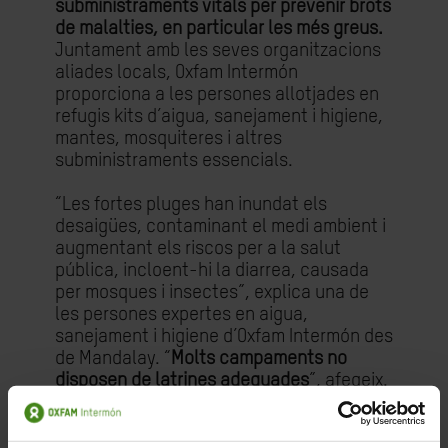
subministraments vitals per prevenir brots
de malalties, en particular les més greus.
Juntament amb les seves organitzacions
aliades locals, Oxfam Intermón
proporciona a les persones allotjades en
refugis kits d’aigua, sanejament i higiene,
mantes, mosquiteres i altres
subministraments essencials.
“Les fortes pluges han inundat els
desaigües, contaminant el medi ambient i
augmentant els riscos per a la salut
pública, incloent-hi la diarrea, causada
per mosques i insectes”, explica una de
les persones expertes en aigua,
sanejament i higiene d’Oxfam Intermón des
de Mandalay. “
Molts campaments no
disposen de latrines adequades
”, afegeix.
“Hi ha importants problemes d’higiene per
a la població dels assentaments, ja que el
menjar es cuina a l’aire lliure, fet que es