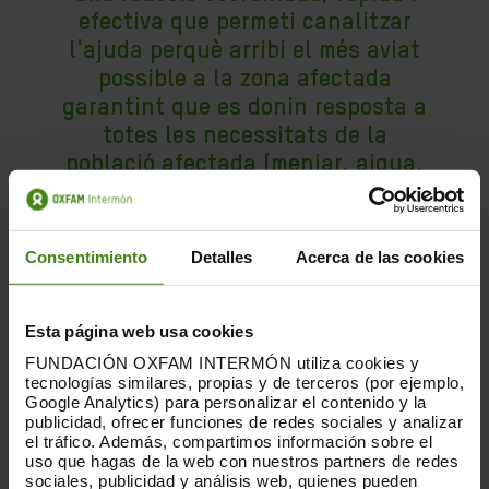
efectiva que permeti canalitzar
l'ajuda perquè arribi el més aviat
possible a la zona afectada
garantint que es donin resposta a
totes les necessitats de la
població afectada (menjar, aigua,
refugi…). Aquest és el principal
objectiu del Comitè d'Emergència
que avui donem a conèixer”
Consentimiento
Detalles
Acerca de las cookies
SARA BARBEIRA
Coordinadora del Comitè d'Emergència
Esta página web usa cookies
FUNDACIÓN OXFAM INTERMÓN utiliza cookies y
tecnologías similares, propias y de terceros (por ejemplo,
Google Analytics) para personalizar el contenido y la
publicidad, ofrecer funciones de redes sociales y analizar
el tráfico. Además, compartimos información sobre el
La presentació del
Comitè d'Emergència
,
uso que hagas de la web con nuestros partners de redes
celebrada avui en el Impact Hub de
sociales, publicidad y análisis web, quienes pueden