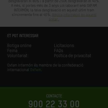
desgravaran el 80% i a partir de 250€ desgravaran el 40%.
A més, si portes més de 3 anys col·laborant amb OXFAM
INTERMÓN, la teva desgravació en aquest últim tram
s'incrementa fins al 45%.
Amplia informació en aquest
enllaç.
ET POT INTERESSAR
Botiga online
Licitacions
Feina
FAQs
Voluntariat
Política de privacitat
Oxfam Intermón és membre de la confederació
internacional
Oxfam
.
CONTACTE
900 22 33 00