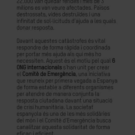
22.000 van quedar ferides i més de 3
milions es van veure afectades. Països
destrossats, vides destruïdes i una
infinitat de sol·licituds d'ajuda a les quals
donar resposta.
Davant aquestes catàstrofes és vital
respondre de forma ràpida i coordinada
per portar més ajuda als qui més ho
necessiten. Aquest és el motiu pel qual
6
ONG internacionals
s'han unit per crear
el
Comitè de Emergència
, una iniciativa
que reuneix per primera vegada a Espanya
de forma estable a diferents organismes
per atendre de manera conjunta la
resposta ciutadana davant una situació
de crisi humanitària. La societat
espanyola és una de les més solidàries
del món i el Comitè d'Emergència busca
canalitzar aquesta solidaritat de forma
eficaç i eficient.