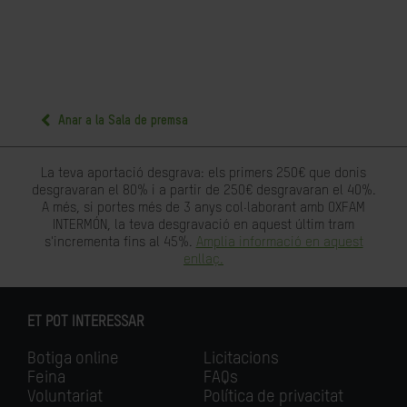
Anar a la Sala de premsa
La teva aportació desgrava: els primers 250€ que donis
desgravaran el 80% i a partir de 250€ desgravaran el 40%.
A més, si portes més de 3 anys col·laborant amb OXFAM
INTERMÓN, la teva desgravació en aquest últim tram
s'incrementa fins al 45%.
Amplia informació en aquest
enllaç.
ET POT INTERESSAR
Botiga online
Licitacions
Feina
FAQs
Voluntariat
Política de privacitat