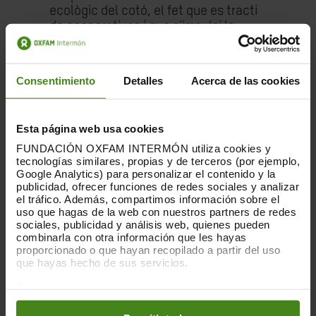
ecològic del cotó, el fet que es tracti
de cooperatives i que s'impulsi la
igualtat de gènere. Garantir que cap
persona sigui explotada i que es
generin oportunitats de
Consentimiento
Detalles
Acerca de las cookies
desenvolupament en comunitats
pobres és una cosa que mereix tot el
suport”.
Esta página web usa cookies
FUNDACIÓN OXFAM INTERMÓN utiliza cookies y
Pijames, càrdigans, jerseis, polos,
tecnologías similares, propias y de terceros (por ejemplo,
samarretes, mitjons, bosses i fulards
Google Analytics) para personalizar el contenido y la
conformen aquesta col·lecció de
cotó
publicidad, ofrecer funciones de redes sociales y analizar
100% orgànic i de comerç just
. Les
el tráfico. Además, compartimos información sobre el
uso que hagas de la web con nuestros partners de redes
peces arriben des de l'Índia de la mà
sociales, publicidad y análisis web, quienes pueden
de l'Associació
combinarla con otra información que les hayas
d'Agricultors
Chetna
Organic
. Aquesta
proporcionado o que hayan recopilado a partir del uso
organització cultiva el cotó amb el
que hayas hecho de sus servicios.
qual es confeccionen les peces
Puedes obtener más información y modificar tus
de
Veraluna
a la regió de
Chetna
. Està
preferencias accediendo a nuestra
o
Política de Cookies
conreat de forma ecològica,
en los botones facilitados a continuación: