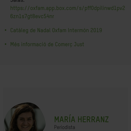
Salas:
https://oxfam.app.box.com/s/pff0dpilinwd1pv2
6zn1s7gt8evc54nr
Catàleg de Nadal Oxfam Intermón 2019
Més informació de Comerç Just
MARÍA HERRANZ
Periodista