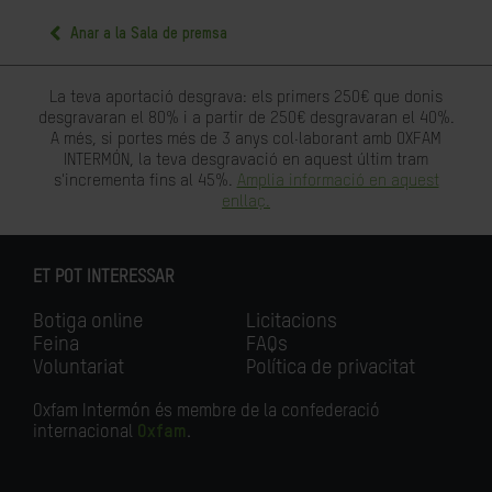
Anar a la Sala de premsa
La teva aportació desgrava: els primers 250€ que donis
desgravaran el 80% i a partir de 250€ desgravaran el 40%.
A més, si portes més de 3 anys col·laborant amb OXFAM
INTERMÓN, la teva desgravació en aquest últim tram
s'incrementa fins al 45%.
Amplia informació en aquest
enllaç.
ET POT INTERESSAR
Botiga online
Licitacions
Feina
FAQs
Voluntariat
Política de privacitat
Oxfam Intermón és membre de la confederació
internacional
Oxfam
.