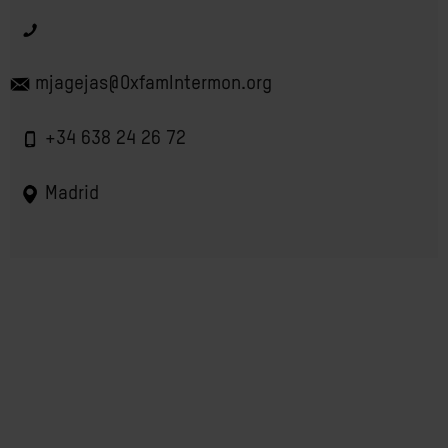
mjagejas@OxfamIntermon.org
+34 638 24 26 72
Madrid