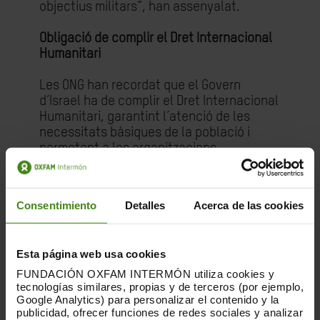
objectius militars”, han assenyalat.
Obligació de complir el Dret Internacional
Humanitari
Les ONG han recordat que el Govern
d’Israel ha de complir el Dret Internacional
Humanitari, garantint l’atenció de les
necessitats bàsiques de la població i
permetent a les organitzacions
humanitàries proporcionar ajuda vital a
tot Gaza, de forma segura, sense
impediments i a una escala que permeti
Consentimiento
Detalles
Acerca de las cookies
cobrir les necessitats humanitàries. Tant
la Cort Penal Internacional com les
Nacions Unides han estat fermes en
Esta página web usa cookies
aquest sentit.
FUNDACIÓN OXFAM INTERMÓN utiliza cookies y
tecnologías similares, propias y de terceros (por ejemplo,
Els habitants de Gaza manquen de
Google Analytics) para personalizar el contenido y la
productes essencials com aliments,
publicidad, ofrecer funciones de redes sociales y analizar