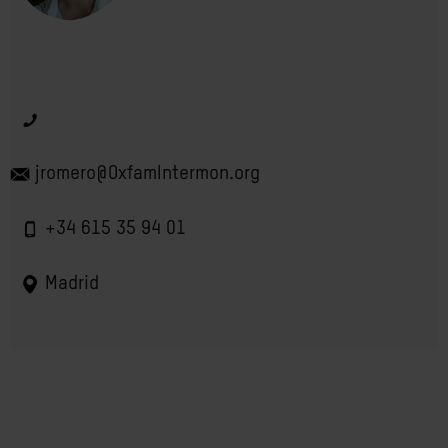
jromero@OxfamIntermon.org
+34 615 35 94 01
Madrid