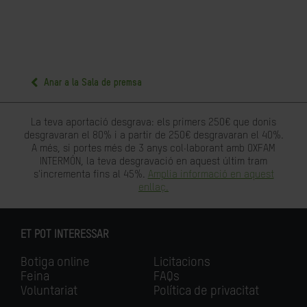
Anar a la Sala de premsa
La teva aportació desgrava: els primers 250€ que donis
desgravaran el 80% i a partir de 250€ desgravaran el 40%.
A més, si portes més de 3 anys col·laborant amb OXFAM
INTERMÓN, la teva desgravació en aquest últim tram
s'incrementa fins al 45%.
Amplia informació en aquest
enllaç.
ET POT INTERESSAR
Botiga online
Licitacions
Feina
FAQs
Voluntariat
Política de privacitat