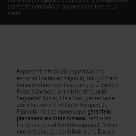
les seves principals propostes per a una aplicació
del Pacte centrada en les persones i els seus
drets.
Representants de 20 organitzacions
especialitzades en migració, refugi i drets
humans s’han reunit avui amb el president
Pedro Sánchez i la ministra d’Inclusió i
Seguretat Social, Elma Saiz, per reclamar
que s’implementi el Pacte Europeu de
Migració i Asil de manera que
garanteixi
plenament els drets humans
, tant a les
fronteres com al territori espanyol. "És un
moment clau per contribuir a una Europa