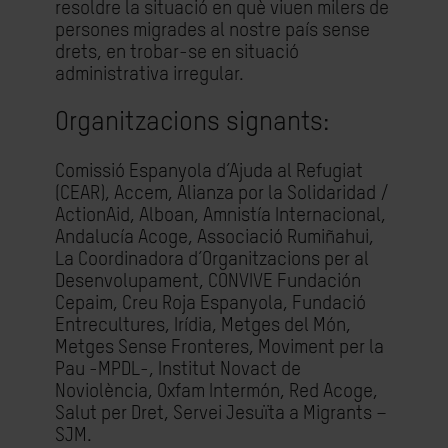
resoldre la situació en què viuen milers de
persones migrades al nostre país sense
drets, en trobar-se en situació
administrativa irregular.
Organitzacions signants:
Comissió Espanyola d’Ajuda al Refugiat
(CEAR), Accem, Alianza por la Solidaridad /
ActionAid, Alboan, Amnistía Internacional,
Andalucía Acoge, Associació Rumiñahui,
La Coordinadora d’Organitzacions per al
Desenvolupament, CONVIVE Fundación
Cepaim, Creu Roja Espanyola, Fundació
Entrecultures, Irídia, Metges del Món,
Metges Sense Fronteres, Moviment per la
Pau -MPDL-, Institut Novact de
Noviolència, Oxfam Intermón, Red Acoge,
Salut per Dret, Servei Jesuïta a Migrants –
SJM.