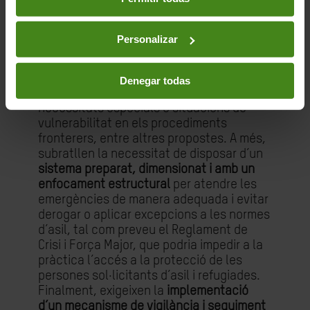
procediment, així com l’
anàlisi
individualitzat
de les sol·licituds; i a
assegurar una atenció sanitària
Personalizar
adequada, el dret a intèrpret, a la
informació i a ser escoltat/da. També han
reclamat que les sol·licituds es tramitin
Denegar todas
pel procediment ordinari quan es detectin
necessitats especials o situacions de
vulnerabilitat en els procediments
fronterers, entre altres propostes. A més,
subratllen la necessitat de disposar d’un
sistema preparat, dimensionat i amb un
enfocament estructural
per atendre les
emergències de manera adequada i evitar
derogar o aplicar excepcions a les normes
d’asil, tal com preveu el Reglament de
Crisi i Força Major, que podria impedir a la
pràctica l’accés a la protecció de les
persones sol·licitants d’asil i refugiades.
Finalment, exigeixen la
implementació
d’un mecanisme de vigilància i seguiment