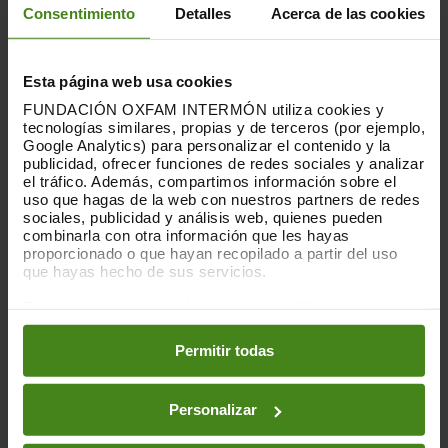
Consentimiento
Detalles
Acerca de las cookies
corregeixen les deficiències del passat.
Entre elles, l'organització proposa aplicar
un impost a el patrimoni net entre el 2% i
Esta página web usa cookies
el 3,5% amb un milió de dòlars exents-
FUNDACIÓN OXFAM INTERMÓN utiliza cookies y
Amb això, els governs llatinoamericans
tecnologías similares, propias y de terceros (por ejemplo,
Google Analytics) para personalizar el contenido y la
podrien recaptar al menys 14.260 milions
publicidad, ofrecer funciones de redes sociales y analizar
de dòlars
, 50 vegades més del que ara
el tráfico. Además, compartimos información sobre el
podrien estar aportant a les arques
uso que hagas de la web con nuestros partners de redes
públiques aquests milmilionaris
. En
sociales, publicidad y análisis web, quienes pueden
combinarla con otra información que les hayas
l'actualitat, tan sols tres països de la
proporcionado o que hayan recopilado a partir del uso
regió compten amb algun impost a el
que hayas hecho de sus servicios.
patrimoni: Argentina, Colòmbia i Uruguai.
Puedes obtener más información y modificar tus
"Mentre que una gran part de la població
preferencias accediendo a nuestra
o
Política de Cookies
en los botones facilitados a continuación:
està vivint amb ordres de confinament,
Permitir todas
tractant de sobreviure i amb la por
d'emmalaltir, els milmilionaris
Personalizar
llatinoamericans veuen com el seu
patrimoni i privilegis creix dia a dia", afirma