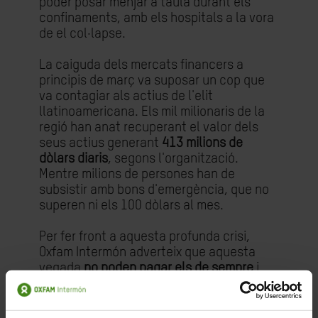
poder posar menjar a taula durant els
confinaments, amb els hospitals a la vora
de el col·lapse.
La caiguda dels mercats financers a
principis de març va suposar un cop que
va contagiar als actius de l'elit
llatinoamericana. Els mil milionaris de la
regió han anat recuperant el valor dels
seus actius generant
413 milions de
dòlars diaris
, segons l'organització.
Mentre milions de persones han de
subsistir amb bons d'emergència, que no
superen ni els 100 dòlars al mes.
Per fer front a aquesta profunda crisi,
Oxfam Intermón adverteix que aquesta
vegada
no poden pagar els de sempre
i
assenyala que són necessàries mesures
fiscals urgents, extraordinàries i
estructurals, a el temps que es