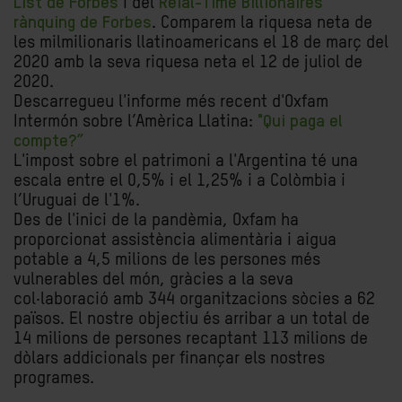
List de Forbes
i del
Reial-Time Billionaires
rànquing de Forbes
. Comparem la riquesa neta de
les milmilionaris llatinoamericans el 18 de març del
2020 amb la seva riquesa neta el 12 de juliol de
2020.
Descarregueu l'informe més recent d'Oxfam
Intermón sobre l’Amèrica Llatina:
"Qui paga el
compte?”
L'impost sobre el patrimoni a l'Argentina té una
escala entre el 0,5% i el 1,25% i a Colòmbia i
l’Uruguai de l'1%.
Des de l'inici de la pandèmia, Oxfam ha
proporcionat assistència alimentària i aigua
potable a 4,5 milions de les persones més
vulnerables del món, gràcies a la seva
col·laboració amb 344 organitzacions sòcies a 62
països. El nostre objectiu és arribar a un total de
14 milions de persones recaptant 113 milions de
dòlars addicionals per finançar els nostres
programes.