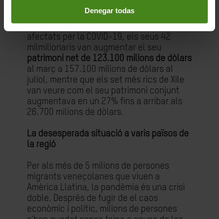
Vera.
Denegar todas
Al Brasil, un dels països del món més
afectats per la COVID-19, els seus 42
milmilionaris van augmentar el seu
patrimoni net de 123.100 milions de dòlars
al març a 157.100 milions de dòlars al
juliol, mentre que els set més rics de Xile
van veure com el seu patrimoni conjunt
augmentava en un 27% fins a arribar als
26.700 milions de dòlars.
La desesperada situació a varis països de
la regió
Per als més de 5 milions de persones
migrants veneçolanes que viuen a
Amèrica Llatina, la pandèmia és una crisi
doble. Després de fugir de el caos
econòmic i polític, milions de persones