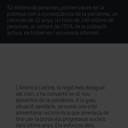
52 milions de persones podrien caure en la
pobresa com a conseqüència de la pandèmia, un
retrocés de 15 anys. Un total de 140 milions de
persones, al voltant de l'55% de la població
activa, es troben en l'economia informal.
L’Amèrica Llatina, la regió més desigual
del món, s'ha convertit en el nou
epicentre de la pandèmia. A la greu
situació sanitària, se suma una crisi
alimentària i econòmica que amenaça de
tirar per la borda els progressos socials
dels últims anys. Els esforços dels