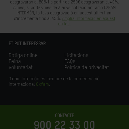
desgravaran el 80% i a partir de 250€ desgravaran el 40%.
A més, si portes més de 3 anys col·laborant amb OXFAM
INTERMÓN, la teva desgravació en aquest últim tram
s'incrementa fins al 45%.
Amplia informació en aquest
enllaç.
ET POT INTERESSAR
Botiga online
Licitacions
Feina
FAQs
Voluntariat
Política de privacitat
Oxfam Intermón és membre de la confederació
internacional
Oxfam
.
CONTACTE
900 22 33 00