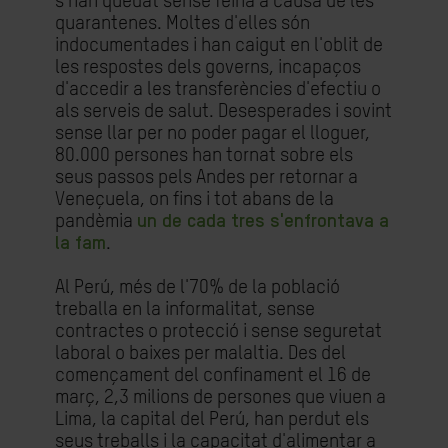
s'han quedat sense feina a causa de les
quarantenes. Moltes d'elles són
indocumentades i han caigut en l'oblit de
les respostes dels governs, incapaços
d'accedir a les transferències d'efectiu o
als serveis de salut. Desesperades i sovint
sense llar per no poder pagar el lloguer,
80.000 persones han tornat sobre els
seus passos pels Andes per retornar a
Veneçuela, on fins i tot abans de la
pandèmia
un de cada tres s'enfrontava a
la fam
.
Al Perú, més de l'70% de la població
treballa en la informalitat, sense
contractes o protecció i sense seguretat
laboral o baixes per malaltia. Des del
començament del confinament el 16 de
març, 2,3 milions de persones que viuen a
Lima, la capital del Perú, han perdut els
seus treballs i la capacitat d'alimentar a