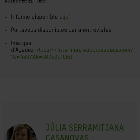
NOTES PER EDITORS:
Informe disponible
aquí
Portaveus disponibles per a entrevistes
Imatges
d'Agadez
https://intermon.resourcespace.com/
?c=4307&k=c87e3bf06d
JÚLIA SERRAMITJANA
CASANOVAS