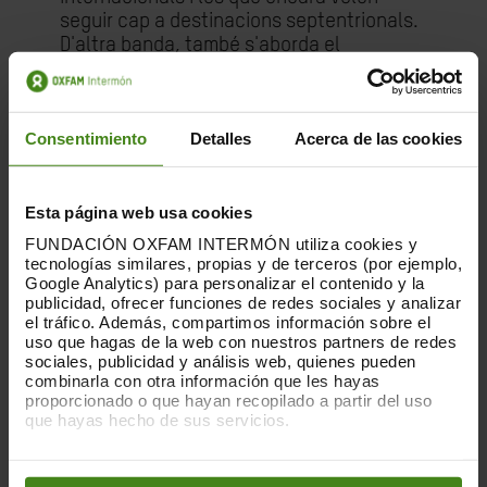
seguir cap a destinacions septentrionals.
D'altra banda, també s'aborda el
"fenomen de Kantché", unes mobilitats
femenines de Níger a Algèria que llancen
llum sobre com afecten les expulsions en
Consentimiento
Detalles
Acerca de las cookies
comunitats locals.
L'informe recull testimonis que
exemplifiquen el patiment que genera
Esta página web usa cookies
aquesta política: "La meva dona
FUNDACIÓN OXFAM INTERMÓN utiliza cookies y
m'esperava a casa, però fins a dia d'avui
tecnologías similares, propias y de terceros (por ejemplo,
Google Analytics) para personalizar el contenido y la
no sap on sóc. Vaig insistir en parlar amb
publicidad, ofrecer funciones de redes sociales y analizar
ella, però no em van deixar. Està
el tráfico. Además, compartimos información sobre el
embarassada de dos mesos i només vull
uso que hagas de la web con nuestros partners de redes
dir-li que estic viu ", explica un migrant de
sociales, publicidad y análisis web, quienes pueden
Costa d'Ivori al centre de trànsit de
combinarla con otra información que les hayas
proporcionado o que hayan recopilado a partir del uso
l'Organització Internacional de les
que hayas hecho de sus servicios.
Migracions a Agadez. Un altre, procedent
de Libèria, relata una situació semblant.
Puedes obtener más información y modificar tus
"El meu petit es va quedar allà (a Níger)
preferencias accediendo a nuestra
o
Política de Cookies