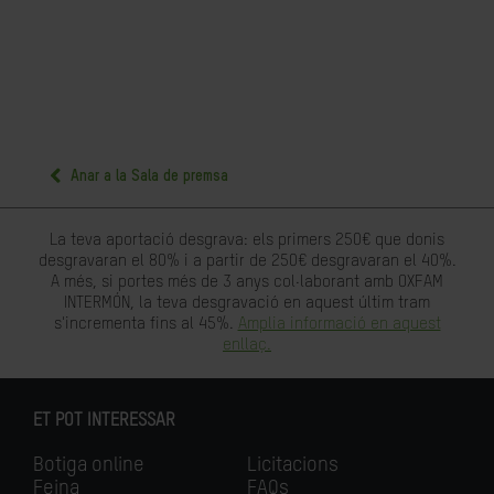
Anar a la Sala de premsa
La teva aportació desgrava: els primers 250€ que donis
desgravaran el 80% i a partir de 250€ desgravaran el 40%.
A més, si portes més de 3 anys col·laborant amb OXFAM
INTERMÓN, la teva desgravació en aquest últim tram
s'incrementa fins al 45%.
Amplia informació en aquest
enllaç.
ET POT INTERESSAR
Botiga online
Licitacions
Feina
FAQs