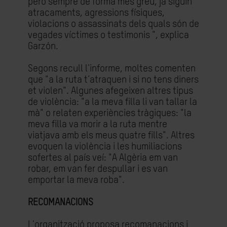
però sempre de forma més greu, ja siguin
atracaments, agressions físiques,
violacions o assassinats dels quals són de
vegades víctimes o testimonis ", explica
Garzón.
Segons recull l'informe, moltes comenten
que "a la ruta t’atraquen i si no tens diners
et violen". Algunes afegeixen altres tipus
de violència: "a la meva filla li van tallar la
mà" o relaten experiències tràgiques: "la
meva filla va morir a la ruta mentre
viatjava amb els meus quatre fills". Altres
evoquen la violència i les humiliacions
sofertes al país veí: "A Algèria em van
robar, em van fer despullar i es van
emportar la meva roba".
RECOMANACIONS
L'organització proposa recomanacions i