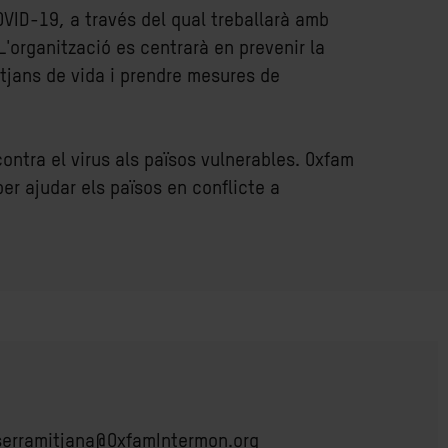
OVID-19, a través del qual treballarà amb
 L'organització es centrarà en prevenir la
itjans de vida i prendre mesures de
ntra el virus als països vulnerables. Oxfam
er ajudar els països en conflicte a
serramitjana@OxfamIntermon.org