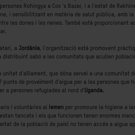
 persones Rohingya a Cox 's Bazar, i a l'estat de Rakhin
ne, i sensibilitzant en matèria de salut pública, amb l
ntre les dones i les nenes. També està proporcionant a
ar.
atari, a
Jordània
, l'organització està promovent pràcti
 distribuint sabó a les comunitats que acullen població
va unitat d'aïllament, que dóna servei a una comunitat 
7 punts de proveïment d'aigua per a les persones que ha
r a persones refugiades al nord d'
Uganda.
ris i voluntàries al
Iemen
per promoure la higiene a le
ut estan tancats i els que funcionen tenen enormes man
eitat de la població de país) no tenen accés a aigua a