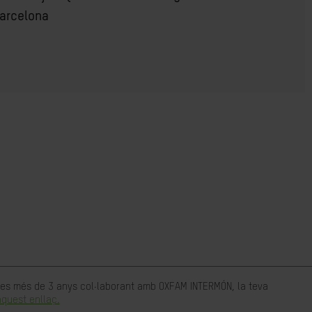
arcelona
rtes més de 3 anys col·laborant amb OXFAM INTERMÓN, la teva
quest enllaç.