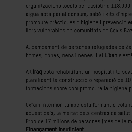
organitzacions locals per assistir a 118.000
aigua apta per al consum, sabó i kits d'higie
promoure pràctiques d'higiene i prevenció e
llars vulnerables en comunitats de Cox's Baz
Al campament de persones refugiades de Za
homes, dones, nens i nenes, i al
Líban
s'està
A l'
Iraq
està rehabilitant un hospital i la se
planificant la construcció o reparació de 10
formacions sobre com promoure la higiene pe
Oxfam Intermón també està formant a volunta
aquest país, la meitat dels centres de sal
Prop de 17 milions de persones (més de la m
Finançament insuficient