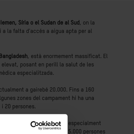
l
Iemen, Síria o el Sudan de al Sud
, on la
i a la falta d'accés a aigua apta per al
Bangladesh
, està enormement massificat. El
i elevat, posant en perill la salut de les
 mèdica especialitzada.
actualment a gairebé 20.000. Fins a 160
 algunes zones del campament hi ha una
 i 20 persones.
Intermón treballa i que són especialment
itat de població és de més de 5.000 persones