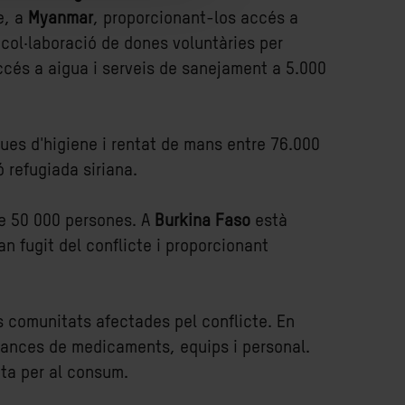
e, a
Myanmar
, proporcionant-los accés a
a col·laboració de dones voluntàries per
ccés a aigua i serveis de sanejament a 5.000
ques d'higiene i rentat de mans entre 76.000
 refugiada siriana.
de 50 000 persones. A
Burkina Faso
està
n fugit del conflicte i proporcionant
s comunitats afectades pel conflicte. En
cances de medicaments, equips i personal.
pta per al consum.