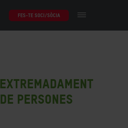
FES-TE SOCI/SÒCIA
à extremadament
 de persones