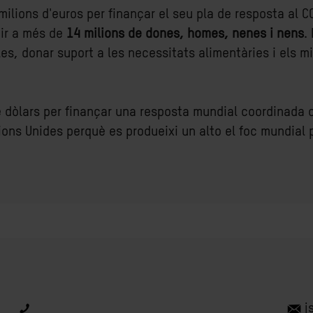
lions d'euros per finançar el seu pla de resposta al C
tir a més de
14 milions de dones, homes, nenes i nens
.
s, donar suport a les necessitats alimentàries i els m
dòlars per finançar una resposta mundial coordinada co
ns Unides perquè es produeixi un alto el foc mundial p
j