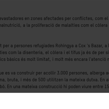
devastadores en zones afectades per conflictes, com e
alnutrició, a la proliferació de malalties com el còlera 
per a persones refugiades Rohingya a Cox 's Bazar, a
ies com la disenteria, el còlera i el tifus ja és de per s
cs bàsics és molt limitat, i molt més encara l'atenció
ue es va construir per acollir 3.000 persones, alberga 
na, bruta, i més de 500 utilitzen la mateixa dutxa. En
abó. En una mateixa construcció hi poden viure entre 15
es, hi ha moltes altres comunitats amb les que Oxfam 
ple, on ja s'han confirmat 10 casos del virus, la dens