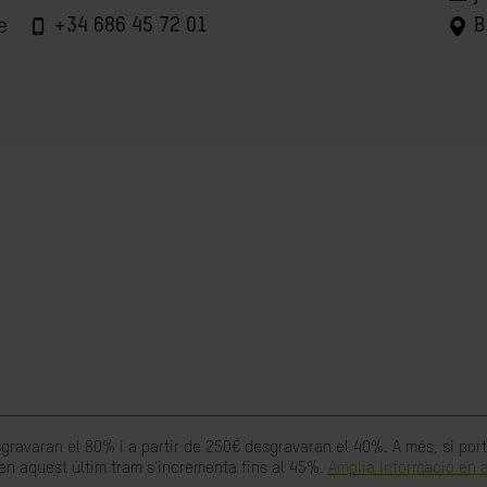
+34 686 45 72 01
B
e
gravaran el 80% i a partir de 250€ desgravaran el 40%. A més, si po
en aquest últim tram s'incrementa fins al 45%.
Amplia informació en a