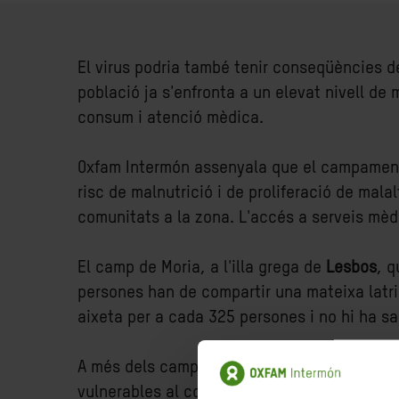
El virus podria també tenir conseqüències 
població ja s'enfronta a un elevat nivell de m
consum i atenció mèdica.
Oxfam Intermón assenyala que el campament 
risc de malnutrició i de proliferació de malalt
comunitats a la zona. L'accés a serveis mèdi
El camp de Moria, a l'illa grega de
Lesbos
, q
persones han de compartir una mateixa latri
aixeta per a cada 325 persones i no hi ha s
A més dels campaments de persones refugiad
vulnerables al coronavirus. A
Gaza
, per exem