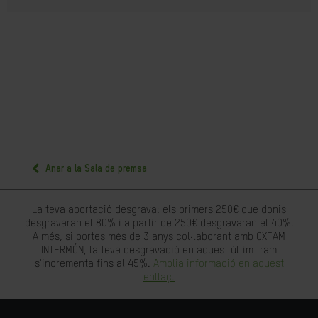
Anar a la Sala de premsa
La teva aportació desgrava: els primers 250€ que donis
desgravaran el 80% i a partir de 250€ desgravaran el 40%.
A més, si portes més de 3 anys col·laborant amb OXFAM
INTERMÓN, la teva desgravació en aquest últim tram
s'incrementa fins al 45%.
Amplia informació en aquest
enllaç.