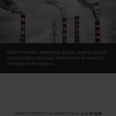
Oxfam Intermón assenyala que és urgent adoptar
compromisos nacionals ambiciosos de reducció
d'emissions de carboni.
Oxfam Intermón ha advertit avui que
el que