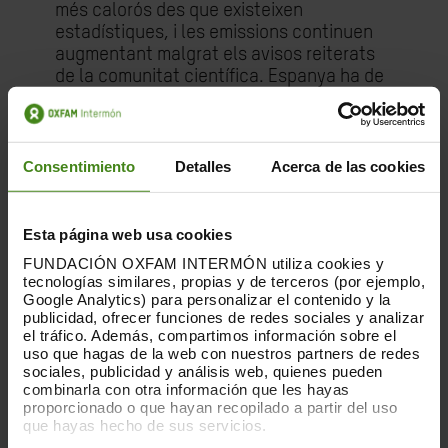
més calorós des que existeixen
estadístiques, i les emissions continuen
augmentant malgrat els avisos reiterats
de la comunitat científica. Espanya ha de
reduir el 2030 les seves emissions de
gasos d’efecte hivernacle en un 55% en
comparació amb els nivells preindustrials,
en lloc del 32% previst en el Pla Nacional
Consentimiento
Detalles
Acerca de las cookies
Integrat d’Energia i Clima (PNIEC)
recentment revisat. L’augment de
l’objectiu de reducció en el nou Pla del
Esta página web usa cookies
23% al 32% és notable, però encara molt
FUNDACIÓN OXFAM INTERMÓN utiliza cookies y
insuficient. Només aquesta dràstica
tecnologías similares, propias y de terceros (por ejemplo,
reducció podrà contribuir a limitar
Google Analytics) para personalizar el contenido y la
publicidad, ofrecer funciones de redes sociales y analizar
l’escalfament global a 1,5ºC i evitar així
el tráfico. Además, compartimos información sobre el
els pitjors efectes del canvi climàtic, dels
uso que hagas de la web con nuestros partners de redes
quals hem estat testimonis a València”,
sociales, publicidad y análisis web, quienes pueden
ha explicat Benavides.
combinarla con otra información que les hayas
proporcionado o que hayan recopilado a partir del uso
que hayas hecho de sus servicios.
Finançament climàtic