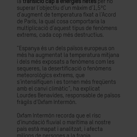
la
transició cap a energies netes
per no
superar l’objectiu d’un màxim d’1,5ºC
d’augment de temperatura fixat a l’Acord
de París, la qual cosa comportaria la
multiplicació d’aquest tipus de fenòmens
extrems, cada cop més destructius.
“Espanya és un dels països europeus on
més ha augmentat la temperatura mitjana
i dels més exposats a fenòmens com les
sequeres, la desertificació o fenòmens
meteorològics extrems, que
s’intensifiquen i es tornen més freqüents
amb el canvi climàtic”, ha explicat
Lourdes Benavides, responsable de països
fràgils d’Oxfam Intermón.
Oxfam Intermón recorda que el risc
d’inundació fluvial o marítima al nostre
país està mapat i analitzat, i afecta
milions de persones a la franja