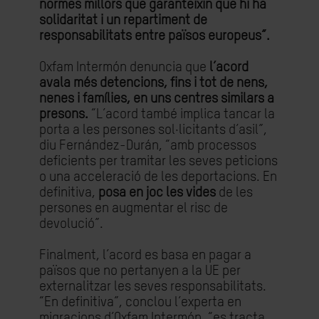
normes millors que garanteixin que hi ha
solidaritat i un repartiment de
responsabilitats entre països europeus”.
Oxfam Intermón denuncia que
l’acord
avala més detencions, fins i tot de nens,
nenes i famílies, en uns centres similars a
presons.
“L’acord també implica tancar la
porta a les persones sol·licitants d’asil”,
diu Fernández-Durán, “amb processos
deficients per tramitar les seves peticions
o una acceleració de les deportacions. En
definitiva,
posa en joc les vides
de les
persones en augmentar el risc de
devolució”.
Finalment, l’acord es basa en pagar a
països que no pertanyen a la UE per
externalitzar les seves responsabilitats.
“En definitiva”, conclou l’experta en
migracions d’Oxfam Intermón, “es tracta