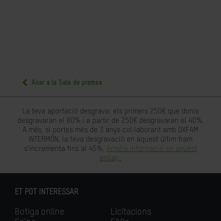
Anar a la Sala de premsa
La teva aportació desgrava: els primers 250€ que donis
desgravaran el 80% i a partir de 250€ desgravaran el 40%.
A més, si portes més de 3 anys col·laborant amb OXFAM
INTERMÓN, la teva desgravació en aquest últim tram
s'incrementa fins al 45%.
Amplia informació en aquest
enllaç.
ET POT INTERESSAR
Botiga online
Licitacions