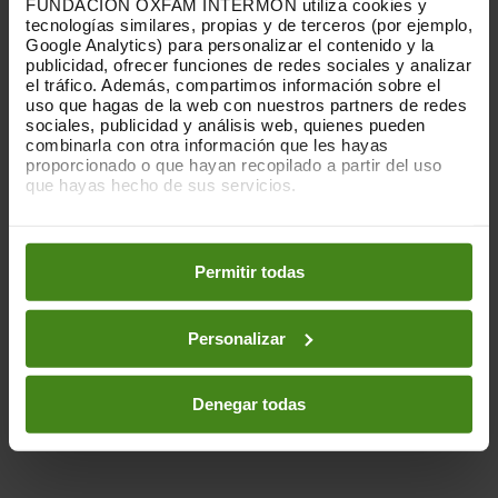
FUNDACIÓN OXFAM INTERMÓN utiliza cookies y
d’acollida.
tecnologías similares, propias y de terceros (por ejemplo,
Google Analytics) para personalizar el contenido y la
Invertir en millors sistemes d’asil.
Això
publicidad, ofrecer funciones de redes sociales y analizar
el tráfico. Además, compartimos información sobre el
significa garantir que els centres d’asil
uso que hagas de la web con nuestros partners de redes
estiguin oberts i en bones condicions, que
sociales, publicidad y análisis web, quienes pueden
hi hagi prou personal, que la gent pugui
combinarla con otra información que les hayas
anar al metge i que els infants puguin anar
proporcionado o que hayan recopilado a partir del uso
a l’escola; en segon lloc, els països
que hayas hecho de sus servicios.
necessiten augmentar la seva capacitat
Puedes obtener más información y modificar tus
per processar sol·licituds d’asil mitjançant
preferencias accediendo a nuestra
o
Política de Cookies
personal i administració adequats.
en los botones facilitados a continuación:
Permitir todas
Crear vies regulars i segures
a Europa
perquè les persones no hagin d’arriscar
Personalizar
les seves vides per buscar protecció, i un
mecanisme adequat de cerca i rescat per
Denegar todas
detenir les morts al mar.