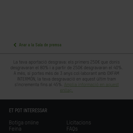
Anar a la Sala de premsa
La teva aportació desgrava: els primers 250€ que donis
desgravaran el 80% i a partir de 250€ desgravaran el 40%.
A més, si portes més de 3 anys col·laborant amb OXFAM
INTERMÓN, la teva desgravació en aquest últim tram
s'incrementa fins al 45%.
Amplia informació en aquest
enllaç.
ET POT INTERESSAR
Botiga online
Licitacions
Feina
FAQs