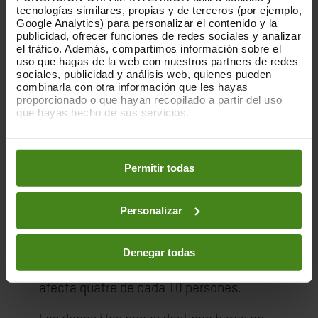
Girona en les distàncies de 100 i 50
tecnologías similares, propias y de terceros (por ejemplo,
kilòmetres ja estan obertes.
Google Analytics) para personalizar el contenido y la
publicidad, ofrecer funciones de redes sociales y analizar
el tráfico. Además, compartimos información sobre el
A nivell internacional, el Oxfam Intermón
uso que hagas de la web con nuestros partners de redes
Trailwalker se celebra amb èxit des de
sociales, publicidad y análisis web, quienes pueden
1986 en un total de 9 països: Austràlia,
combinarla con otra información que les hayas
proporcionado o que hayan recopilado a partir del uso
Hong Kong, Gran Bretanya, Nova Zelanda,
que hayas hecho de sus servicios.
Bèlgica, França, Irlanda, Índia i Espanya.
Puedes obtener más información y modificar tus
'Quilòmetres X aigua'
preferencias accediendo a nuestra
o
Política de Cookies
en los botones facilitados a continuación:
Permitir todas
L'accés a aigua potable per beure, cuinar i
rentar-se és essencial per a la vida i per
evitar que es propaguin malalties com el
Personalizar
còlera i la diarrea. Sense aigua neta
s'accentuen els nivells de desnutrició,
Denegar todas
que ja són greus en els països on Oxfam
Intermón treballa. L'escassetat d'aigua ja
afecta quatre de cada 10 persones.