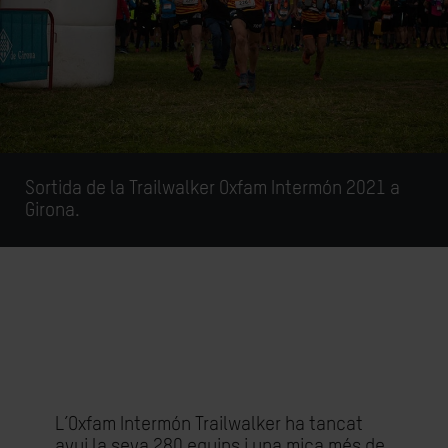
Sortida de la Trailwalker Oxfam Intermón 2021 a
Girona.
L’Oxfam Intermón Trailwalker ha tancat
avui la seva 280 equips i una mica més de