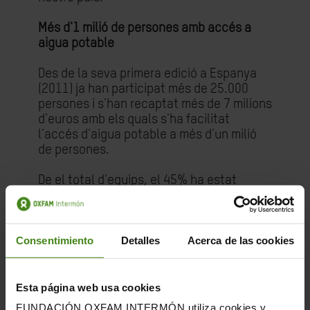
Més d'1 milió de persones amb accés a
aigua potable
Des de la seva primera edició a Espanya
(2011) ja han participat més de 25.000
persones i s'han recaptat més de 7 milions
d'euros amb els quals s'ha facilitat
l'accés d'aigua potable a més d'un milió
de persones.
De el total d'equips, el 45% ha estat
format per companys i companyes de
treball, les empreses els donen suport. És
triple el repte que ofereix aquesta prova:
Consentimiento
Detalles
Acerca de las cookies
esportiu, solidari i de treball en equip, el
que li converteix en una inigualable eina
de teambuilding i de cohesió.
Esta página web usa cookies
Les
inscripcions
per participar a la prova a
FUNDACIÓN OXFAM INTERMÓN utiliza cookies y