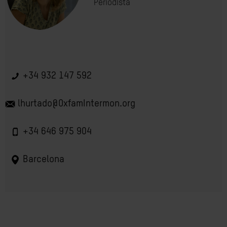
Periodista
+34 932 147 592
lhurtado@OxfamIntermon.org
+34 646 975 904
Barcelona