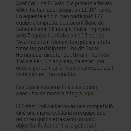
Sant Feliu de Guíxols. Els primers a fer els
50km ho han aconseguit en 11'08" hores.
En aquesta edició, han participat 177
equips d'empresa, destacant Banc de
Sabadell amb 28 equips, Caixa Enginyers
amb 7 equips i La Caixa amb 13 equips.
"Avui felicitem i donem les gràcies a tots i
totes les participants", ha dit Oscar
Hernández, director de l'Oxfam Intermón
Trailwalker. "Un any més, ha estat una
ocasió per compartir moments especials i
inoblidables", ha conclòs.
Les classificacions finals es poden
consultar de manera íntegra
aquí
.
El Oxfam Trailwalker no és una competició
sinó una marxa solidària en equips que
recorren quilòmetres amb un únic
objectiu: lluitar contra la pobresa i