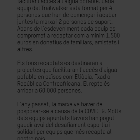
facilitar l'accés a l'aigua potable. Cada
equip del Trailwalker està format per 4
persones que han de començar i acabar
juntes la marxa i 2 persones de suport.
Abans de l'esdeveniment cada equip es
compromet a recaptar com a mínim 1.500
euros en donatius de familiars, amistats i
altres.
Els fons recaptats es destinaran a
projectes que facilitaran l'accés d'aigua
potable en països com Etiòpia, Txad o
República Centreafricana. El repte és
arribar a 60.000 persones.
L'any passat, la marxa va haver de
posposar-se a causa de la COVID19. Molts
dels equips apuntats llavors han pogut
gaudir avui del desafiament esportiu i
solidari per equips que més recapta al
nostre país.