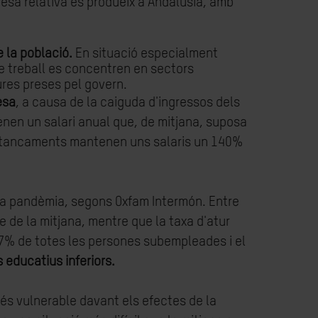
resa relativa es produeix a Andalusia, amb
e la població.
En situació especialment
de treball es concentren en sectors
res preses pel govern.
esa
, a causa de la caiguda d'ingressos dels
enen un salari anual que, de mitjana, suposa
ls tancaments mantenen uns salaris un 140%
a pandèmia, segons Oxfam Intermón. Entre
 de la mitjana, mentre que la taxa d'atur
57% de totes les persones subempleades i el
 educatius inferiors.
 més vulnerable davant els efectes de la