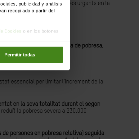
a que aquest necessita millores urgents en la
iales, publicidad y análisis
n recopilado a partir del
o en los botones
 de Cookies
rsones més per sota de la línia de pobresa
,
Permitir todas
 que el decil més ric.
stat essencial per limitar l'increment de la
tat en la seva totalitat durant el segon
i reduït la pobresa severa a 230.000
s de persones en pobresa relativa) seguida