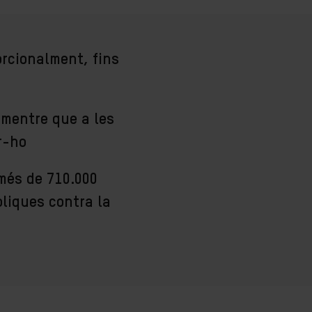
rcionalment, fins
 mentre que a les
r-ho
més de 710.000
liques contra la