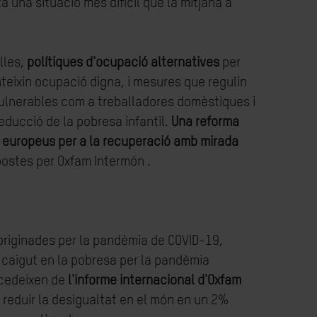
una situació més difícil que la mitjana a
lles,
polítiques d'ocupació alternatives
per
nteixin ocupació digna, i mesures que regulin
 vulnerables com a treballadores domèstiques i
 reducció de la pobresa infantil.
Una reforma
s europeus per a la recuperació amb mirada
postes per Oxfam Intermón .
riginades per la pandèmia de COVID-19,
 caigut en la pobresa per la pandèmia
ocedeixen de
l'informe internacional d'Oxfam
 reduir la desigualtat en el món en un 2%