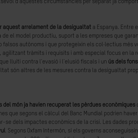
sevol d'aquestes circumstàncies per separat ja comporta 
r aquest arrelament de la desigualtat
a Espanya. Entre e
ra de el model productiu, suport a les empreses que gara
 o falsos autònoms i que protegeixin els col·lectius més
, agilitzant tràmits i requisits i amb especial focus en la
 que lluiti contra l'evasió i l'elusió fiscals i un
ús dels fon
altat són altres de les mesures contra la desigualtat pro
es del món ja havien recuperat les pèrdues econòmiques
o
es que segons el càlcul del Banc Mundial podrien haver
r-se dels impactes econòmics de la crisi. Les dades pr
vui
. Segons Oxfam Intermón, si els governs aconseguissin