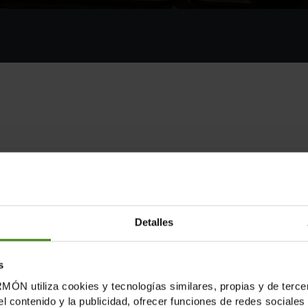
a severa a Espanya a causa de la COVID-19, segons l'inf
 El total de persones en aquesta situació, que són les 
 milions de persones, fet que
suposa un augment des del 9,
Detalles
acarnissat amb les persones més vulnerables", diu
Franc
s
la sortida de la crisi aprofundeixi i eternitzi les desig
tiliza cookies y tecnologías similares, propias y de tercer
 pas ferm. El missatge més important en aquest sentit é
el contenido y la publicidad, ofrecer funciones de redes sociales 