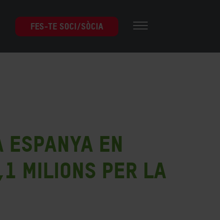
FES-TE SOCI/SÒCIA
a Espanya en
,1 milions per la