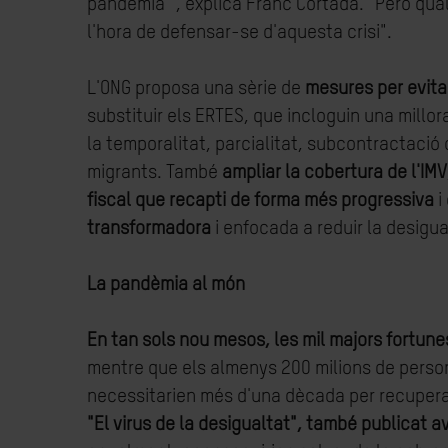
pandèmia ", explica Franc Cortada. "Però qual
l'hora de defensar-se d'aquesta crisi".
L'ONG proposa una sèrie de
mesures per evita
substituir els ERTES, que incloguin una millo
la temporalitat, parcialitat, subcontractació
migrants. També
ampliar la cobertura de l'IMV
fiscal que recapti de forma més progressiva
i
transformadora
i enfocada a reduir la desigu
La pandèmia al món
En tan sols nou mesos, les mil majors fortun
mentre que els almenys 200 milions de person
necessitarien més d'una dècada per recupera
"El virus de la desigualtat", també publicat a