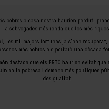
és pobres a casa nostra haurien perdut, propo
a set vegades més renda que les més riques
al, les mil majors fortunes ja s'han recuperat,
ersones més pobres els portarà una dècada fe
món destaca que els ERTO haurien evitat que 
uin en la pobresa i demana més polítiques púb
desigualtat