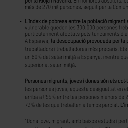
per la Rioja i Navarra
. En nombres absoluts, el
més de 270 mil persones, seguit per la Comuni
L'índex de pobresa entre la població migrant a
vulnerable queden les 300.000 persones trebal
particularment afectats pels tancaments d'ac
A Espanya,
la desocupació provocada per la p
treballadors i treballadores més precaris. E
un 60% del salari mitjà a Espanya, mentre q
superior al salari mitjà.
Persones migrants, joves i dones són els col·
les persones joves, aquesta desigualtat en el
arriba a l'55% entre les persones menors de 
73% de les que treballen a temps parcial.
L'i
"Dona jove, migrant, amb baixos estudis i pert