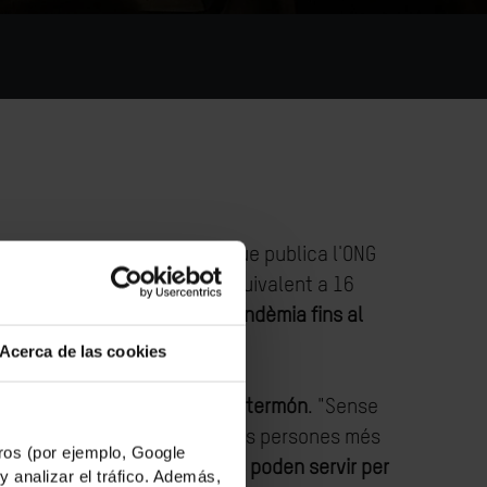
orme anual de desigualtat que publica l'ONG
que viuen amb menys de l'equivalent a 16
2% registrat abans de la pandèmia fins al
Acerca de las cookies
 Cortada, director d'Oxfam Intermón
. "Sense
ualtats a Espanya, empobrint les persones més
os (por ejemplo, Google
s que
les polítiques públiques poden servir per
y analizar el tráfico. Además,