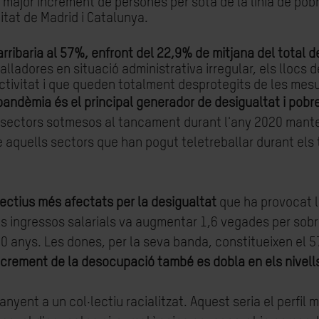
 major increment de persones per sota de la línia de pob
tat de Madrid i Catalunya.
rribaria al 57%, enfront del 22,9% de mitjana del total d
ladores en situació administrativa irregular, els llocs 
tivitat i que queden totalment desprotegits de les mesu
andèmia és el principal generador de desigualtat i pobr
ls sectors sotmesos al tancament durant l'any 2020 mant
ue aquells sectors que han pogut teletreballar durant e
lectius més afectats per la desigualtat
que ha provocat l
s ingressos salarials va augmentar 1,6 vegades per sobre
20 anys. Les dones, per la seva banda, constitueixen el 
ncrement de la desocupació també es dobla en els nivells
anyent a un col·lectiu racialitzat. Aquest seria el perfil