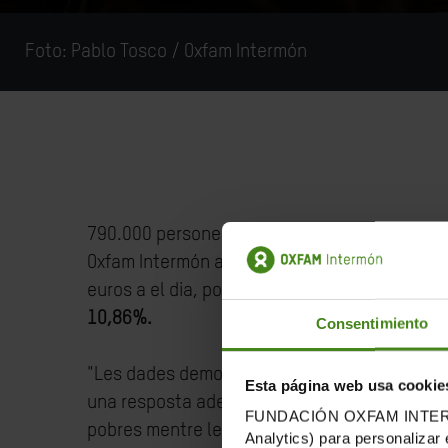
Foto: Pablo Tosco / Oxfam Intermón
790.000 persones haurien caigut en la pobres
Oxfam Intermón amb motiu del Fòrum de Davos.
euros a el dia, podria arribar a la xifra de 5,1
10,86%.
Consentimiento
"Les dades demostren com la pandèmia s'ha 
Esta página web usa cookie
una resposta adequada, hi ha un greu risc que 
FUNDACIÓN OXFAM INTERMÓN u
pobres mentre les més riques es recuperen a
Analytics) para personalizar 