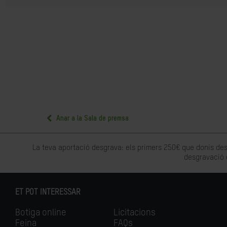
Anar a la Sala de premsa
La teva aportació desgrava: els primers 250€ que donis des
desgravació 
ET POT INTERESSAR
Botiga online
Licitacions
Feina
FAQs