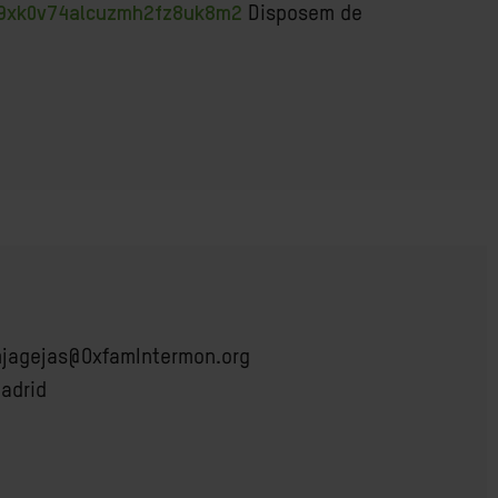
r9xk0v74alcuzmh2fz8uk8m2
Disposem de
jagejas@OxfamIntermon.org
adrid