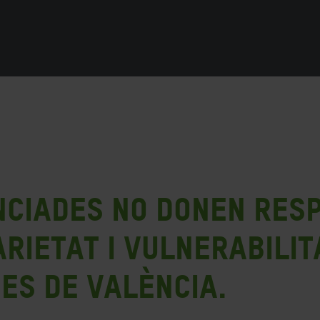
ciades no donen resp
arietat i vulnerabili
nes de València.