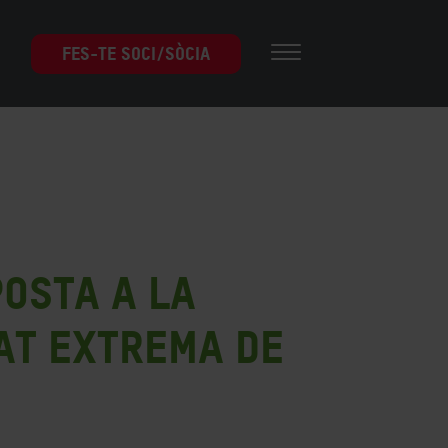
FES-TE SOCI/SÒCIA
osta a la
tat extrema de