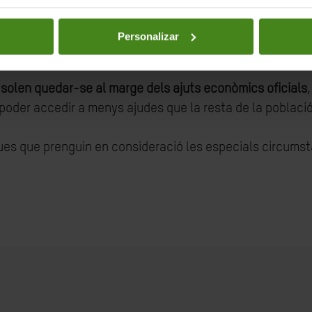
les molt comunes entre persones en situació de màxima vu
ularitats
a l'hora de dissenyar noves mesures i fer efectiv
Personalizar
 solen quedar-se al marge dels ajuts econòmics oficials
poder accedir a menys ajudes que la resta de la població
ques que prenguin en consideració les especials circumst