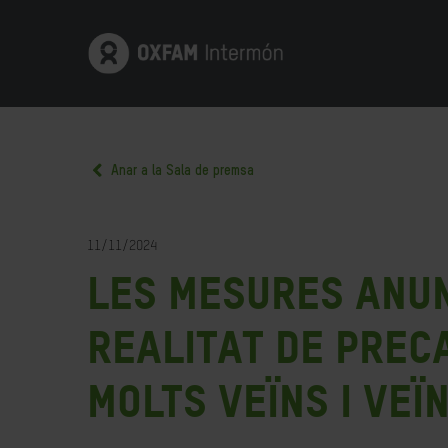
Anar a la Sala de premsa
11/11/2024
Les mesures anun
realitat de prec
molts veïns i veï