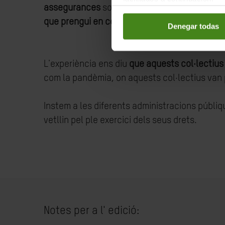
assegurances
sobre béns, realitats totes el
que prengui en consideració aquestes partic
Denegar todas
L'experiència ens diu
que aquests col·lectius
com la pandèmia, on aquests col·lectius van 
Instem a les diferents administracions públi
vetllin pel ple exercici dels seus drets.
Notes per a l' edició: