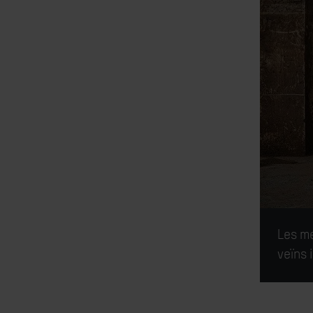
Les me
veïns 