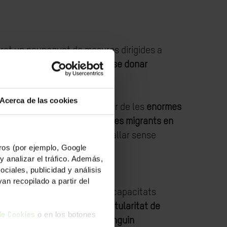
cret un noupaquet de mesures dirigides a
 pel president segueixen sense donar
Acerca de las cookies
setmana passada, volem alertar de les
enormes
ort
,
especialment les persones migrants en
, sectors on és habitual treballar sense
os (por ejemplo, Google
y analizar el tráfico. Además,
iales, publicidad y análisis
n recopilado a partir del
cupació (per aautònoms/es, incapacitats
s en l'empadronament, en la titularitat de
o en los botones
 de Cookies
de manera formal, o que no tinguin