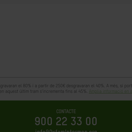
gravaran el 80% i a partir de 250€ desgravaran el 40%. A més, si po
en aquest últim tram s'incrementa fins al 45%.
Amplia informació en a
CONTACTE
900 22 33 00