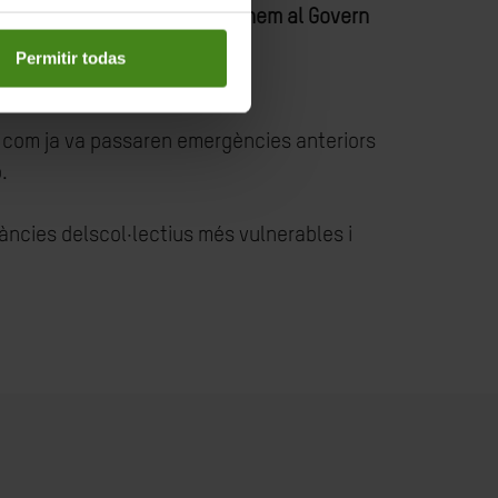
lnerabilitat. Per això,
demanem al Govern
es les ja existents.
Permitir todas
, com ja va passaren emergències anteriors
.
àncies delscol·lectius més vulnerables i