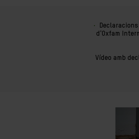
·
Declaracions 
d'Oxfam Inter
Vídeo amb decl