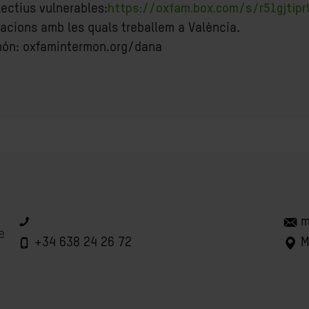
ectius vulnerables:
https://oxfam.box.com/s/r51gjtip
zacions amb les quals treballem a València.
rmón: oxfamintermon.org/dana
m
e
+34 638 24 26 72
M