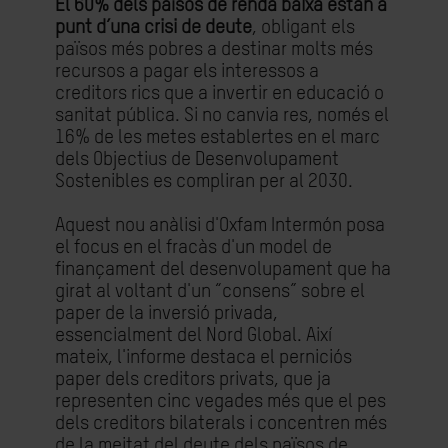
El 60% dels països de renda baixa estan a
punt d’una crisi de deute
, obligant els
països més pobres a destinar molts més
recursos a pagar els interessos a
creditors rics que a invertir en educació o
sanitat pública. Si no canvia res, només el
16% de les metes establertes en el marc
dels Objectius de Desenvolupament
Sostenibles es compliran per al 2030.
Aquest nou anàlisi d'Oxfam Intermón posa
el focus en el fracàs d'un model de
finançament del desenvolupament que ha
girat al voltant d'un “consens” sobre el
paper de la inversió privada,
essencialment del Nord Global. Així
mateix, l'informe destaca el perniciós
paper dels creditors privats, que ja
representen cinc vegades més que el pes
dels creditors bilaterals i concentren més
de la meitat del deute dels països de