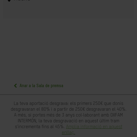
Anar a la Sala de premsa
La teva aportació desgrava: els primers 250€ que donis
desgravaran el 80% i a partir de 250€ desgravaran el 40%.
A més, si portes més de 3 anys col·laborant amb OXFAM
INTERMÓN, la teva desgravació en aquest últim tram
s'incrementa fins al 45%.
Amplia informació en aquest
enllaç.