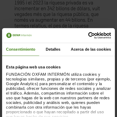
1995 i el 2023 la riquesa privada es va
incrementar en 342 bilions de dòlars, vuit
vegades més que la riquesa pública, que
només va augmentar en 44 bilions. En
termes relatius, el pes de la riquesa
pública global va disminuir respecte a la
riquesa total durant aquest període.
L'organització urgeix els governs a una
Consentimiento
Detalles
Acerca de las cookies
voluntat política més gran que impulsi un
canvi de rumb contra la desigualtat
extrema i permeti transformar el sistema
Esta página web usa cookies
de finançament per al desenvolupament:
FUNDACIÓN OXFAM INTERMÓN utiliza cookies y
tecnologías similares, propias y de terceros (por ejemplo,
-
Davant l'unilateralisme, noves aliances
Google Analytics) para personalizar el contenido y la
publicidad, ofrecer funciones de redes sociales y analizar
estratègiques de països compromesos a
el tráfico. Además, compartimos información sobre el
acabar amb la desigualtat extrema
. Els
uso que hagas de la web con nuestros partners de redes
governs s'han d'unir i formar noves
sociales, publicidad y análisis web, quienes pueden
coalicions per avançar fins i tot sense
combinarla con otra información que les hayas
proporcionado o que hayan recopilado a partir del uso
consensos generalitzats. Països com el
que hayas hecho de sus servicios.