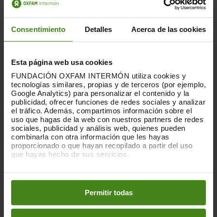
entre les treballadores i els treballadors.
Aconseguir això en l'àmbit rural de l'Índia
és una gran fita.
Consentimiento
Detalles
Acerca de las cookies
Les dones de Chetna Organic Farmers
Association han rebut capacitacions
Esta página web usa cookies
específiques per accedir i controlar els
FUNDACIÓN OXFAM INTERMÓN utiliza cookies y
recursos de producció i per exercir un
tecnologías similares, propias y de terceros (por ejemplo,
paper més rellevant en la presa de
Google Analytics) para personalizar el contenido y la
decisions, tant en l'àmbit domèstic com
publicidad, ofrecer funciones de redes sociales y analizar
en el comunitari i en el de la pròpia
el tráfico. Además, compartimos información sobre el
uso que hagas de la web con nuestros partners de redes
associació. El treball de filat, el tintat i la
sociales, publicidad y análisis web, quienes pueden
confecció dels productes tèxtils també es
combinarla con otra información que les hayas
realitzen sota els criteris de comerç just
proporcionado o que hayan recopilado a partir del uso
amb l'organització de Calcuta Rajlakshmi
que hayas hecho de sus servicios.
Cotton Mills.
Puedes obtener más información y modificar tus
preferencias accediendo a nuestra
o
Política de Cookies
També des de l'Índia arriben les bosses
en los botones facilitados a continuación:
Permitir todas
que formen part d'aquesta col·lecció,
confeccionats amb pell 100% genuïna per
l’associació EMA, formada per artesans i