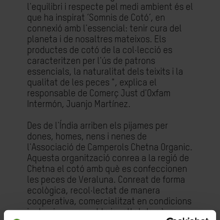
l'equilibri i respecte pel medi ambient és el
que ha inspirat ‘Somnis de Cotó’, en
connexió amb l'essencial: tenir cura del
planeta i de nosaltres mateixos. Els
productes de cotó de la col·lecció es
caracteritzen per l'ús de patrons
essencials, la naturalitat dels teixits i la
qualitat de les peces ", explica el
responsable de Comerç Just d'Oxfam
Intermón, Juanjo Martínez.
Des de l'Índia arriben els pijames per
dones, homes, nens i nenes de
l'Associació de Camperols Chetna Organic.
Aquesta organització conrea a la regió de
Chetna el cotó amb què es confeccionen
les peces de Veraluna. Conreat de forma
ecològica, recol·lectat de manera
cooperativa, comercialitzat en condicions
justes i promovent la igualtat de gènere