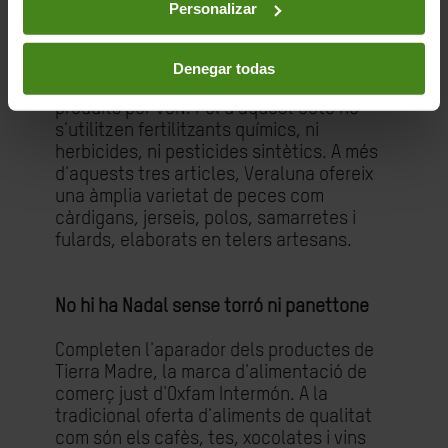
Personalizar
artesanes d'àrees rurals, amb alguna
discapacitat física o mental i dones en
risc d'exclusió. L'aparador es completa
Denegar todas
amb els mitjons que arriben des de Turquia
produïts per VSN. Pel d'aquest cotó no
s'utilitzen fertilitzants químics, ni
herbicides, ni pesticides sintètics. A més
d'aquests tres articles, Veraluna ofereix
una àmplia varietat de peces com
càrdigans, jerseis, polos, samarretes i
fulards, elaborats en telers artesans.
No hi ha Nadal sense torró ni panettone
Completen l'aparador dels productes de
Tierra Madre, la marca d'alimentació de
comerç just d'Oxfam Intermón. A la
tradicional oferta d'aliments de qualitat
com són els cafès, tes, xocolates i vins