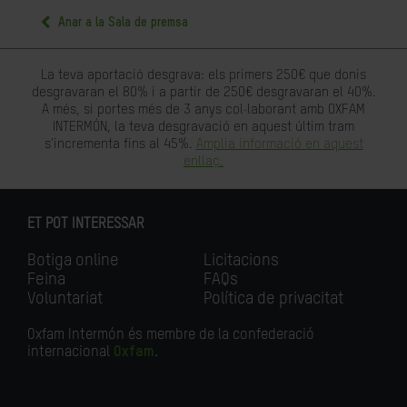
Anar a la Sala de premsa
La teva aportació desgrava: els primers 250€ que donis
desgravaran el 80% i a partir de 250€ desgravaran el 40%.
A més, si portes més de 3 anys col·laborant amb OXFAM
INTERMÓN, la teva desgravació en aquest últim tram
s'incrementa fins al 45%.
Amplia informació en aquest
enllaç.
ET POT INTERESSAR
Botiga online
Licitacions
Feina
FAQs
Voluntariat
Política de privacitat
Oxfam Intermón és membre de la confederació
internacional
Oxfam
.