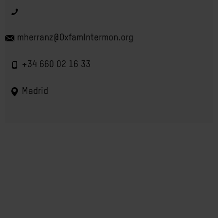
mherranz@OxfamIntermon.org
+34 660 02 16 33
Madrid