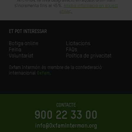
INTERMÓN, la teva desgravació en aquest últim tram
s'incrementa fins al 45%.
Amplia informació en aquest
enllaç.
ET POT INTERESSAR
Botiga online
Licitacions
Feina
FAQs
Voluntariat
Política de privacitat
Oxfam Intermón és membre de la confederació
internacional
Oxfam
.
CONTACTE
900 22 33 00
info@OxfamIntermon.org