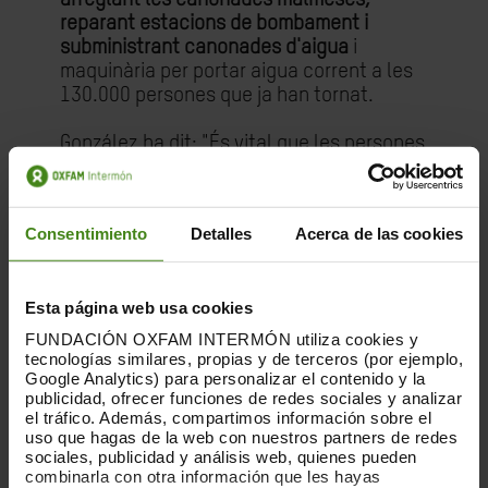
reparant estacions de bombament i
subministrant canonades d'aigua
i
maquinària per portar aigua corrent a les
130.000 persones que ja han tornat.
González ha dit: "És vital que les persones
tinguin accés a aigua potable,
especialment perquè ara és estiu a l'Iraq
amb temperatures que ja superen els 45
Consentimiento
Detalles
Acerca de las cookies
graus centígrads".
Abdulaziz Aljarba, director executiu de
Esta página web usa cookies
l'Associació per al Desenvolupament A
l'Tahreer, soci d'Oxfam, ha dit: "Juntament
FUNDACIÓN OXFAM INTERMÓN utiliza cookies y
amb les autoritats iraquianes, la
tecnologías similares, propias y de terceros (por ejemplo,
Google Analytics) para personalizar el contenido y la
comunitat internacional ha de donar
publicidad, ofrecer funciones de redes sociales y analizar
suport a projectes que redueixin la
el tráfico. Además, compartimos información sobre el
pobresa a Mosul i a tot l'Iraq. Les
uso que hagas de la web con nuestros partners de redes
comunitats han de ser consultades en el
sociales, publicidad y análisis web, quienes pueden
combinarla con otra información que les hayas
procés de reconstrucció per garantir que