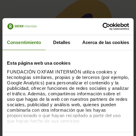
Consentimiento
Detalles
Acerca de las cookies
Esta página web usa cookies
FUNDACIÓN OXFAM INTERMÓN utiliza cookies y
tecnologías similares, propias y de terceros (por ejemplo,
Google Analytics) para personalizar el contenido y la
publicidad, ofrecer funciones de redes sociales y analizar
el tráfico. Además, compartimos información sobre el
uso que hagas de la web con nuestros partners de redes
sociales, publicidad y análisis web, quienes pueden
combinarla con otra información que les hayas
proporcionado o que hayan recopilado a partir del uso
que hayas hecho de sus servicios.
Puedes obtener más información y modificar tus
09.05.24