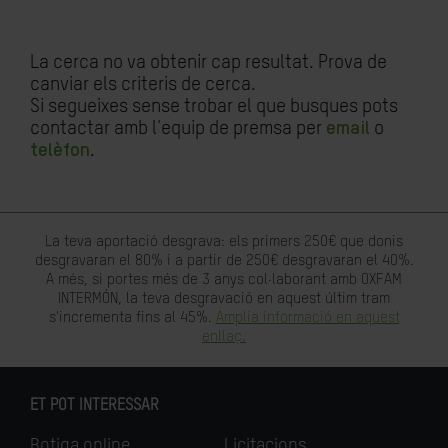
La cerca no va obtenir cap resultat. Prova de
canviar els criteris de cerca.
Si segueixes sense trobar el que busques pots
contactar amb l'equip de premsa per
email
o
telèfon
.
La teva aportació desgrava: els primers 250€ que donis
desgravaran el 80% i a partir de 250€ desgravaran el 40%.
A més, si portes més de 3 anys col·laborant amb OXFAM
INTERMÓN, la teva desgravació en aquest últim tram
s'incrementa fins al 45%.
Amplia informació en aquest
enllaç.
ET POT INTERESSAR
Botiga online
Licitacions