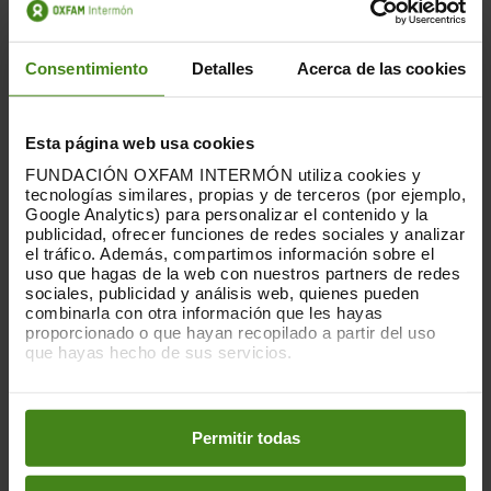
Consentimiento
Detalles
Acerca de las cookies
Esta página web usa cookies
FUNDACIÓN OXFAM INTERMÓN utiliza cookies y
tecnologías similares, propias y de terceros (por ejemplo,
Google Analytics) para personalizar el contenido y la
publicidad, ofrecer funciones de redes sociales y analizar
el tráfico. Además, compartimos información sobre el
uso que hagas de la web con nuestros partners de redes
02.04.2014
sociales, publicidad y análisis web, quienes pueden
combinarla con otra información que les hayas
Governar per a la majoria
proporcionado o que hayan recopilado a partir del uso
que hayas hecho de sus servicios.
Els serveis públics i gratuïts de sanitat i
Puedes obtener más información y modificar tus
educació són una arma poderosa en la
preferencias accediendo a nuestra
o
Política de Cookies
lluita contra la desigualtat econòmica.
en los botones facilitados a continuación:
Mitiguen l'impacte...
Permitir todas
Ciutadania- Governabilitat i Drets Humans-