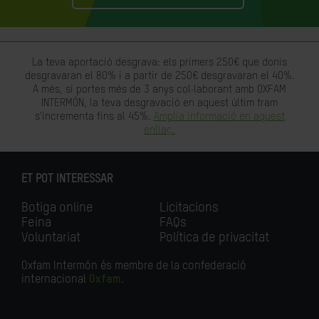
La teva aportació desgrava: els primers 250€ que donis
desgravaran el 80% i a partir de 250€ desgravaran el 40%.
A més, si portes més de 3 anys col·laborant amb OXFAM
INTERMÓN, la teva desgravació en aquest últim tram
s'incrementa fins al 45%.
Amplia informació en aquest
enllaç.
ET POT INTERESSAR
Botiga online
Licitacions
Feina
FAQs
Voluntariat
Política de privacitat
Oxfam Intermón és membre de la confederació
internacional
Oxfam
.