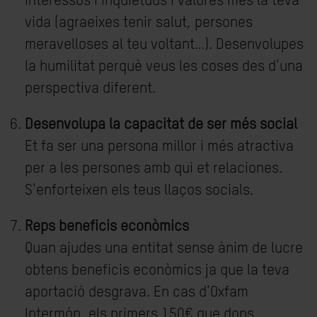
interessos i inquietuds i valores més la teva
vida (agraeixes tenir salut, persones
meravelloses al teu voltant…). Desenvolupes
la humilitat perquè veus les coses des d'una
perspectiva diferent.
Desenvolupa la capacitat de ser més social
Et fa ser una persona millor i més atractiva
per a les persones amb qui et relaciones.
S'enforteixen els teus llaços socials.
Reps beneficis econòmics
Quan ajudes una entitat sense ànim de lucre
obtens beneficis econòmics ja que la teva
aportació desgrava. En cas d'Oxfam
Intermón, els primers 150€ que dons