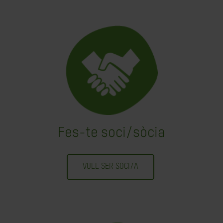
Fes-te soci/sòcia
VULL SER SOCI/A