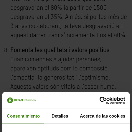
desgravaran el 80% ia partir de 150€
desgravaran el 35%. A més, si portes més de
3 anys col·laborant, la teva desgravació en
aquest darrer tram s'incrementa fins al 40%.
Fomenta les qualitats i valors positius
Quan comences a ajudar persones,
apareixen aptituds com la compassió,
l'empatia, la generositat i l'optimisme.
Aquests valors són vitals a l'ésser humà,
tant a nivell individual, com social i amb ells
millores la teva vida notablement.
Consentimiento
Detalles
Acerca de las cookies
Ensenya valors positius a les generacions
futures