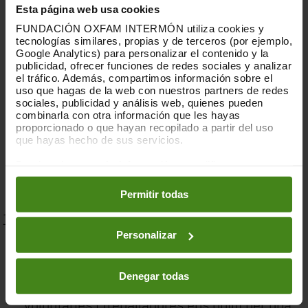
Esta página web usa cookies
Si a més a més tens persones joves a
FUNDACIÓN OXFAM INTERMÓN utiliza cookies y
càrrec, els ensenyes a ser solidaris. Els nens
tecnologías similares, propias y de terceros (por ejemplo,
Google Analytics) para personalizar el contenido y la
i nenes aprenen sobre les accions de les
publicidad, ofrecer funciones de redes sociales y analizar
el tráfico. Además, compartimos información sobre el
persones adultes. Si ets una persona
uso que hagas de la web con nuestros partners de redes
empàtica i solidària, aprendran a ser
sociales, publicidad y análisis web, quienes pueden
combinarla con otra información que les hayas
persones més generoses, més socials i
proporcionado o que hayan recopilado a partir del uso
que hayas hecho de sus servicios.
empàtiques, tindran opinions més ben
formades i donaran sense esperar res a
Puedes obtener más información y modificar tus
preferencias accediendo a nuestra
o
Política de Cookies
canvi.
en los botones facilitados a continuación:
Permitir todas
Desenvolupa el sentit de pertinença
Personalizar
Si doneu suport a una ONG creeu un vincle
amb les persones que integren l'organització
Denegar todas
perquè totes les persones sòcies,
voluntàries i treballadores ens unim per una