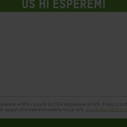
Us hi esperem!
gravaran el 80% i a partir de 250€ desgravaran el 40%. A més, si po
en aquest últim tram s'incrementa fins al 45%.
Amplia informació en a