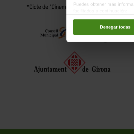
Puedes obtener más informac
*Cicle de "Cinema i Solidaritat. Moviments soc
facilitados a continuación:
Denegar todas