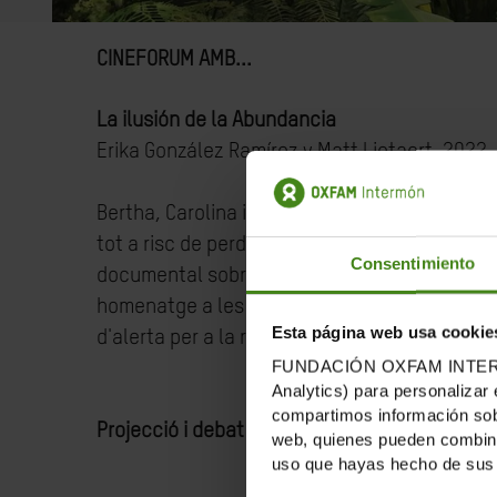
CINEFORUM AMB...
La ilusión de la Abundancia
Erika González Ramírez y Matt Lietaert, 2022,
Bertha, Carolina i Màxima, amb el seu incansa
tot a risc de perdre les seves vides. El colo
Consentimiento
documental sobre el saqueig de recursos a A
homenatge a les persones defensores del medi 
Esta página web usa cookie
d'alerta per a la resta del món.
FUNDACIÓN OXFAM INTERMÓN u
Analytics) para personalizar 
compartimos información sobr
Projecció i debat amb CC-ONG Ajuda al Desen
web, quienes pueden combinar
uso que hayas hecho de sus 