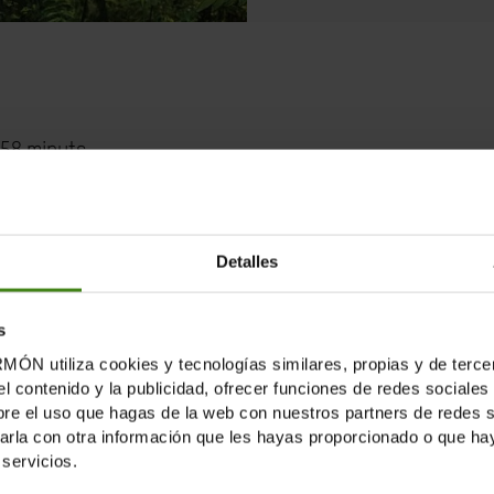
 58 minuts.
ble activisme ambiental, protegeixen al seu entorn i comu
nialisme no ha acabat: aquesta és la inquietant conclusió
Detalles
mèrica Llatina. Amb impressionants imatges, aquest do
ambient en llocs com el Perú, Hondures i el Brasil. I ta
s
tiliza cookies y tecnologías similares, propias y de tercer
el contenido y la publicidad, ofrecer funciones de redes sociales 
e el uso que hagas de la web con nuestros partners de redes soc
volupament Sant Sadurní d'Anoia i Oxfam Intermón.
la con otra información que les hayas proporcionado o que haya
servicios.