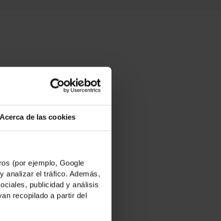
nitat fins i
 d'aquest
Acerca de las cookies
cumental és un
mbé un crit
os (por ejemplo, Google
y analizar el tráfico. Además,
iales, publicidad y análisis
n recopilado a partir del