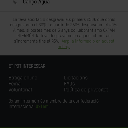
Cançó Agua
La teva aportació desgrava: els primers 250€ que donis
desgravaran el 80% i a partir de 250€ desgravaran el 40%.
A més, si portes més de 3 anys col·laborant amb OXFAM
INTERMÓN, la teva desgravació en aquest últim tram
s'incrementa fins al 45%.
Amplia informació en aquest
enllaç.
ET POT INTERESSAR
Botiga online
Licitacions
Feina
FAQs
Voluntariat
Política de privacitat
Oxfam Intermón és membre de la confederació
internacional
Oxfam
.