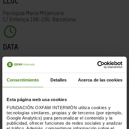
LLOC
Parròquia Maria Mitjancera
C/ Entença 198-200. Barcelona
DATA
Dissabte 19/10/2019
21.30
Consentimiento
Detalles
Acerca de las cookies
Concert benèfic
Esta página web usa cookies
FUNDACIÓN OXFAM INTERMÓN utiliza cookies y
tecnologías similares, propias y de terceros (por ejemplo,
Google Analytics) para personalizar el contenido y la
Us convidem al concert en benefici d'Oxfam
publicidad, ofrecer funciones de redes sociales y analizar
Intermón aprofitant la campanya d'aigua. Entrada
el tráfico. Además, compartimos información sobre el