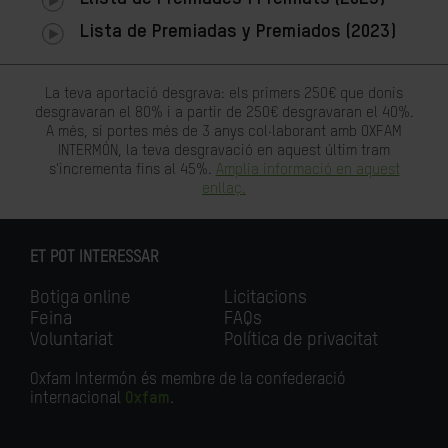
Lista de Premiadas y Premiados (2023)
La teva aportació desgrava: els primers 250€ que donis
desgravaran el 80% i a partir de 250€ desgravaran el 40%.
A més, si portes més de 3 anys col·laborant amb OXFAM
INTERMÓN, la teva desgravació en aquest últim tram
s'incrementa fins al 45%.
Amplia informació en aquest
enllaç.
ET POT INTERESSAR
Botiga online
Licitacions
Feina
FAQs
Voluntariat
Política de privacitat
Oxfam Intermón és membre de la confederació
internacional
Oxfam
.