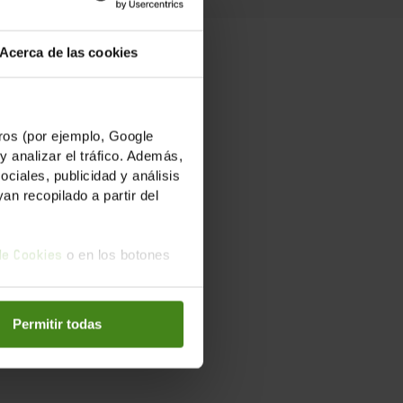
per a
Acerca de las cookies
os amb els
os (por ejemplo, Google
y analizar el tráfico. Además,
iales, publicidad y análisis
n recopilado a partir del
 Sexualitat
o en los botones
 de Cookies
sta
Permitir todas
roits des