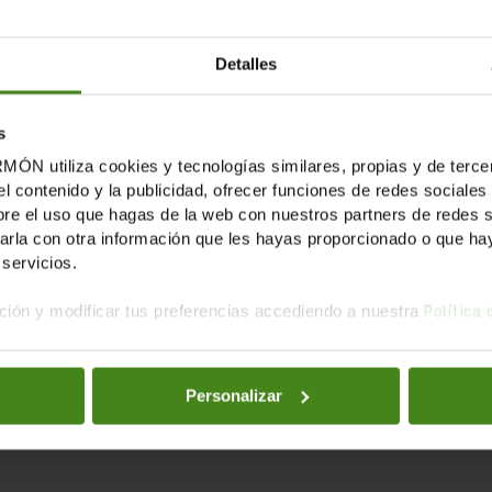
Violències Masclistes", desafiaments i bones pràctiques 
Detalles
violències. Reptes i bones pràctiques per a transformar-l
s
tiliza cookies y tecnologías similares, propias y de tercer
el contenido y la publicidad, ofrecer funciones de redes sociales 
ustícia de Gènere, Oxfam Marroc
e el uso que hagas de la web con nuestros partners de redes soc
la con otra información que les hayas proporcionado o que haya
servicios.
rea de violència masclista del Centre Jove d'Atenció a la
ión y modificar tus preferencias accediendo a nuestra
Política
tress, doctoranda de la universitat Rovira i Virgili i activi
Personalizar
asclista, Tamaia Cooperativa Fédération des Ligues des D