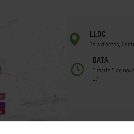
LLOC
Sala d'actes, Centr
DATA
Dimarts 5 de nov
17h