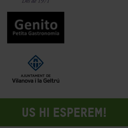
US HI ESPEREM!