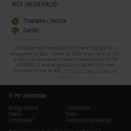
MÉS INFORMACIÓ:
Programa i Horaris
Cartell
La teva aportació desgrava: els primers 250€ que donis
desgravaran el 80% i a partir de 250€ desgravaran el 40%.
A més, si portes més de 3 anys col·laborant amb OXFAM
INTERMÓN, la teva desgravació en aquest últim tram
s'incrementa fins al 45%.
Amplia informació en aquest
enllaç.
ET POT INTERESSAR
Botiga online
Licitacions
Feina
FAQs
Voluntariat
Política de privacitat