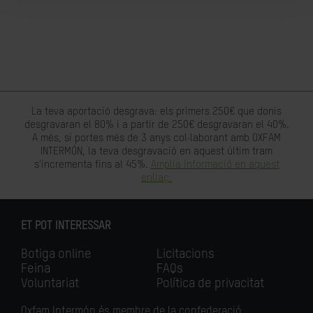
La teva aportació desgrava: els primers 250€ que donis
desgravaran el 80% i a partir de 250€ desgravaran el 40%.
A més, si portes més de 3 anys col·laborant amb OXFAM
INTERMÓN, la teva desgravació en aquest últim tram
s'incrementa fins al 45%.
Amplia informació en aquest
enllaç.
ET POT INTERESSAR
Botiga online
Licitacions
Feina
FAQs
Voluntariat
Política de privacitat
Oxfam Intermón és membre de la confederació