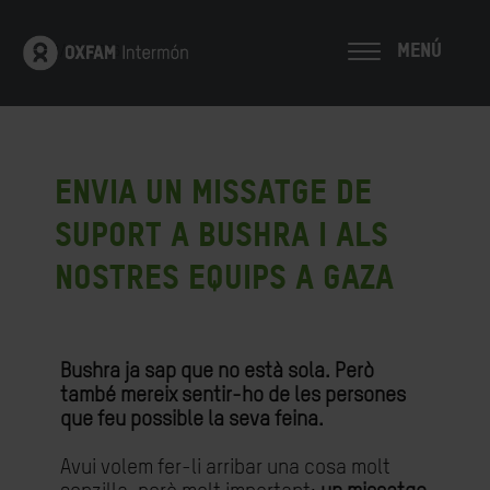
MENÚ
02/07/2026
Envia un missatge de
suport a Bushra i als
nostres equips a Gaza
Bushra ja sap que no està sola. Però
també mereix sentir-ho de les persones
que feu possible la seva feina.
Avui volem fer-li arribar una cosa molt