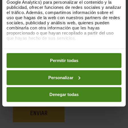
Google Analytics) para personalizar el contenido y la
publicidad, ofrecer funciones de redes sociales y analizar
Nom
*
el tráfico. Además, compartimos información sobre el
uso que hagas de la web con nuestros partners de redes
sociales, publicidad y análisis web, quienes pueden
combinarla con otra información que les hayas
Email
*
proporcionado o que hayan recopilado a partir del uso
que hayas hecho de sus servicios.
Puedes obtener más información y modificar tus
preferencias accediendo a nuestra
o
Política de Cookies
Comentari
*
en los botones facilitados a continuación:
Permitir todas
Personalizar
Denegar todas