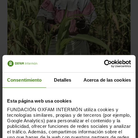
"
Aquestes llavors ens han
canviat la vida. Quan les
utilitzem, millorem les nostres
Consentimiento
Detalles
Acerca de las cookies
collites. Una mica d'aigua és
suficient perquè la collita creixi
Esta página web usa cookies
normalment. Així poder collir
molt més
"
FUNDACIÓN OXFAM INTERMÓN utiliza cookies y
tecnologías similares, propias y de terceros (por ejemplo,
Google Analytics) para personalizar el contenido y la
PASCALINE SAWADOGO
publicidad, ofrecer funciones de redes sociales y analizar
el tráfico. Además, compartimos información sobre el
uso que hagas de la web con nuestros partners de redes