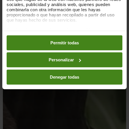
sociales, publicidad y análisis web, quienes pueden
combinarla con otra información que les hayas
proporcionado o que hayan recopilado a partir del uso
que hayas hecho de sus servicios.
Puedes obtener más información y modificar tus
preferencias accediendo a nuestra
o
Política de Cookies
en los botones facilitados a continuación:
Permitir todas
Personalizar
Denegar todas