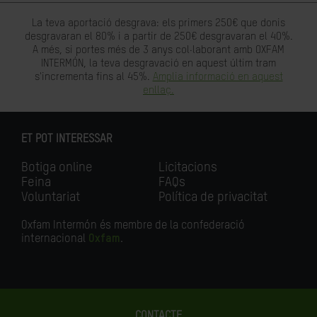
La teva aportació desgrava: els primers 250€ que donis
desgravaran el 80% i a partir de 250€ desgravaran el 40%.
A més, si portes més de 3 anys col·laborant amb OXFAM
INTERMÓN, la teva desgravació en aquest últim tram
s'incrementa fins al 45%.
Amplia informació en aquest
enllaç.
ET POT INTERESSAR
Botiga online
Licitacions
Feina
FAQs
Voluntariat
Política de privacitat
Oxfam Intermón és membre de la confederació
internacional
Oxfam
.
CONTACTE