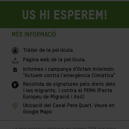
US HI ESPEREM!
MÉS INFORMACIÓ
Tràiler de la pel·lícula
Pàgina web de la pel·lícula.
Informes i campanya d'Oxfam Intermón:
"Actuem contra l'emergència Climàtica"
Recollida de signatures pels drets dels
i les migrants, i contra el PEMA (Pacte
Europeu de Migració i Asil)
Ubicació del Casal Pere Quart. Veure en
Google Maps
La teva aportació desgrava: els primers 250€ que donis