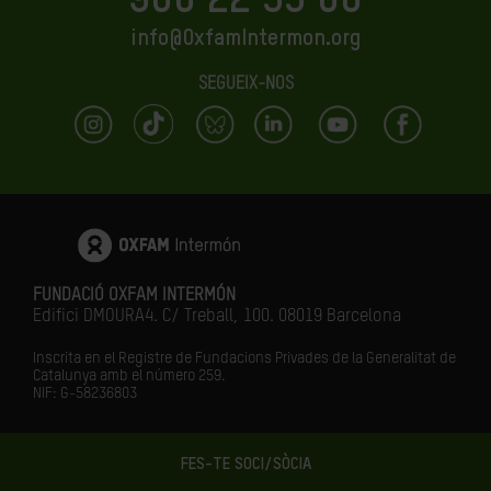
900 22 33 00
info@OxfamIntermon.org
SEGUEIX-NOS
FUNDACIÓ OXFAM INTERMÓN
Edifici DMOURA4. C/ Treball, 100. 08019 Barcelona
Inscrita en el Registre de Fundacions Privades de la Generalitat de
Catalunya amb el número
259.
NIF: G-58236803
FES-TE SOCI/SÒCIA
LA IGUALTAT ÉS EL FUTUR