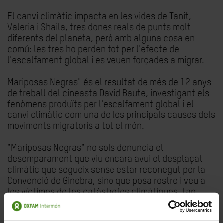
El canvi climàtic impacta en les vides de Tanit,
Valeria i Shaila, tres dones reals de punts molt
diferents del planeta, però amb alguna cosa en
comú: les tres ho perden tot per l'efecte de
l'escalfament global i es veuen forçades a migrar.
Mariposas Negras" és el resultat de més de 12 anys
de treball del cineasta David Baute, investigant els
fenòmens produïts per l'escalfament global i el
canvi climàtic com una de les principals causes dels
moviments migratoris a tot el món.
"Mariposas Negras" no sols denuncia el
desemparament que viu encara avui el desplaçat
climàtic que segueix sense estar reconegut per la
Convenció de Ginebra, sinó que posa rostre i veu a
les víctimes de les catàstrofes climàtiques, tan
tristament d'actualitat. I ho fa através d'una
exquisida animació en 2D que ens fa viatjar pel Carib,