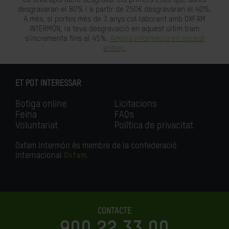
desgravaran el 80% i a partir de 250€ desgravaran el 40%.
A més, si portes més de 3 anys col·laborant amb OXFAM
INTERMÓN, la teva desgravació en aquest últim tram
s'incrementa fins al 45%.
Amplia informació en aquest
enllaç.
ET POT INTERESSAR
Botiga online
Licitacions
Feina
FAQs
Voluntariat
Política de privacitat
Oxfam Intermón és membre de la confederació
internacional
Oxfam
.
CONTACTE