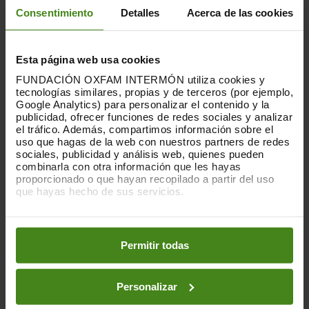
l'Índia i les zones desèrtiques de la banya d'Àfrica,
Consentimiento
Detalles
Acerca de las cookies
fins als grans centres urbans de París, Dubai i
Nairobi.
Esta página web usa cookies
La pel·lícula parteix de la recerca que el director va
realitzar per a un altre dels seus documentals:
FUNDACIÓN OXFAM INTERMÓN utiliza cookies y
tecnologías similares, propias y de terceros (por ejemplo,
Èxode climàtic (2020), protagonitzada també per
Google Analytics) para personalizar el contenido y la
aquestes dones.
publicidad, ofrecer funciones de redes sociales y analizar
el tráfico. Además, compartimos información sobre el
*Entrada lliure, fins a completar aforament.
uso que hagas de la web con nuestros partners de redes
sociales, publicidad y análisis web, quienes pueden
combinarla con otra información que les hayas
proporcionado o que hayan recopilado a partir del uso
que hayas hecho de sus servicios.
signatures
Recollida de
pels drets dels i les migrants
, i contra el PEMA
Puedes obtener más información y modificar tus
(Pacte Europeu de Migració i Asil)
preferencias accediendo a nuestra
o
Política de Cookies
en los botones facilitados a continuación:
Permitir todas
ORGANITZA
Personalizar