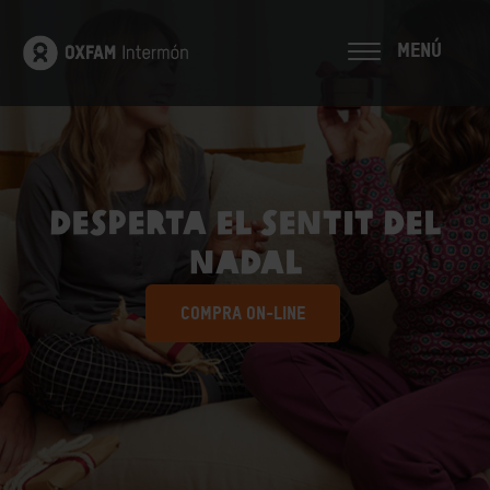
MENÚ
Desperta el sentit del
Nadal
COMPRA ON-LINE