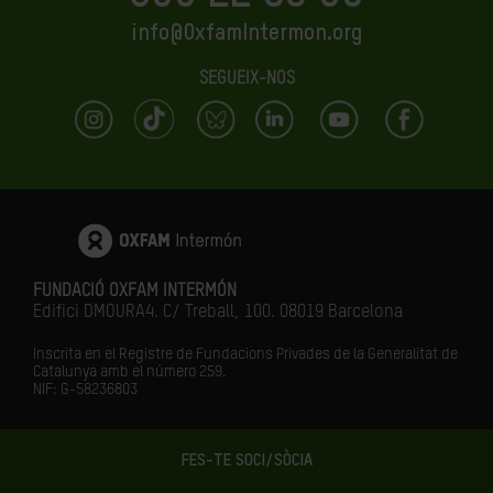
info@OxfamIntermon.org
SEGUEIX-NOS
FUNDACIÓ OXFAM INTERMÓN
Edifici DMOURA4. C/ Treball, 100. 08019 Barcelona
Inscrita en el Registre de Fundacions Privades de la Generalitat de
Catalunya amb el número
259.
NIF: G-58236803
FES-TE SOCI/SÒCIA
LA IGUALTAT ÉS EL FUTUR