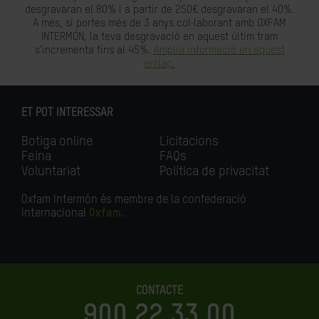
desgravaran el 80% i a partir de 250€ desgravaran el 40%.
A més, si portes més de 3 anys col·laborant amb OXFAM
INTERMÓN, la teva desgravació en aquest últim tram
s'incrementa fins al 45%.
Amplia informació en aquest
enllaç.
ET POT INTERESSAR
Botiga online
Licitacions
Feina
FAQs
Voluntariat
Política de privacitat
Oxfam Intermón és membre de la confederació
internacional
Oxfam
.
CONTACTE
900 22 33 00