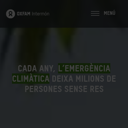
MENÚ
Cada any,
l’emergència
climàtica
deixa milions de
persones sense res