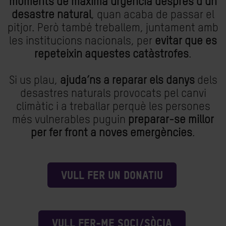
moments de màxima urgència després d’un
desastre natural
, quan acaba de passar el
pitjor. Però també treballem, juntament amb
les institucions nacionals, per
evitar que es
repeteixin aquestes catàstrofes
.
Si us plau,
ajuda’ns a reparar els danys
dels
desastres naturals provocats pel canvi
climàtic i a treballar perquè les persones
més vulnerables puguin
preparar-se millor
per fer front a noves emergències
.
VULL FER UN DONATIU
VULL FER-ME SOCI/SÒCIA