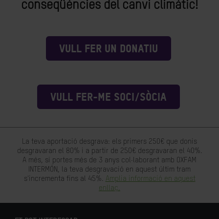
conseqüències del canvi climàtic!
VULL FER UN DONATIU
VULL FER-ME SOCI/SÒCIA
La teva aportació desgrava: els primers 250€ que donis
desgravaran el 80% i a partir de 250€ desgravaran el 40%.
A més, si portes més de 3 anys col·laborant amb OXFAM
INTERMÓN, la teva desgravació en aquest últim tram
s'incrementa fins al 45%.
Amplia informació en aquest
enllaç.