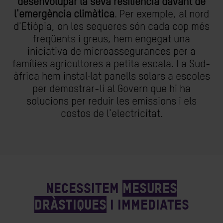
desenvolupar la seva resiliència davant de
l'emergència climàtica
. Per exemple, al nord
d'Etiòpia, on les sequeres són cada cop més
freqüents i greus, hem engegat una
iniciativa de microassegurances per a
famílies agricultores a petita escala. I a Sud-
àfrica hem instal·lat panells solars a escoles
per demostrar-li al Govern que hi ha
solucions per reduir les emissions i els
costos de l'electricitat.
Necessitem
mesures
dràstiques
i immediates