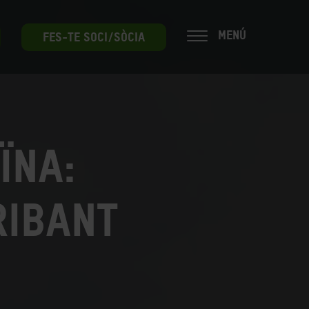
MENÚ
FES-TE SOCI/SÒCIA
ïna:
ribant