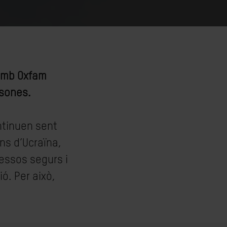
 amb Oxfam
rsones.
ntinuen sent
ins d’Ucraïna,
ressos segurs i
ó. Per això,