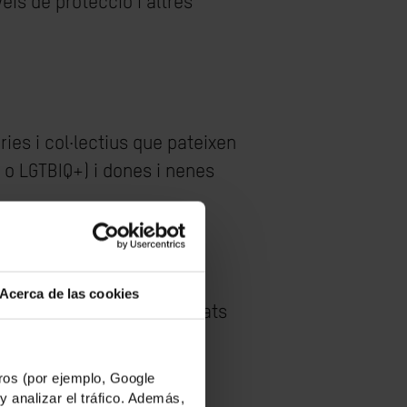
is de protecció i altres
es i col·lectius que pateixen
 o LGTBIQ+) i dones i nenes
Acerca de las cookies
i en reforcem les capacitats
os (por ejemplo, Google
y analizar el tráfico. Además,