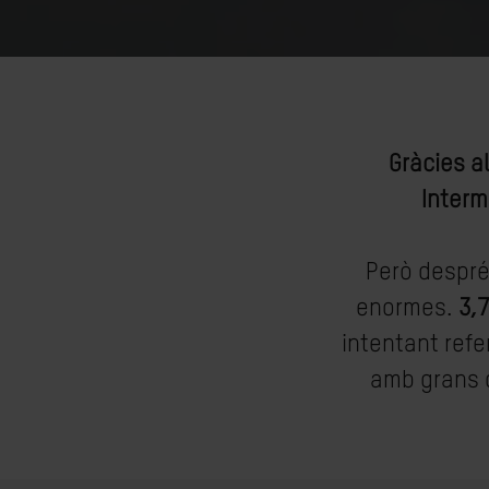
Gràcies a
Interm
Però despré
enormes.
3,
intentant refe
amb grans d