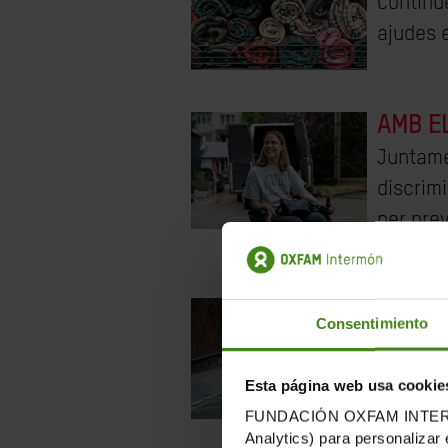
Continu
ajudes e
AMB EL
Juntame
discrim
per prev
REFOR
Consentimiento
Treball
perquè 
Esta página web usa cookie
FUNDACIÓN OXFAM INTERMÓN u
Analytics) para personalizar 