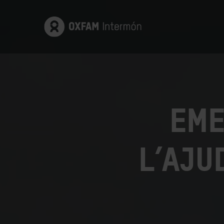
Eme
l’aju