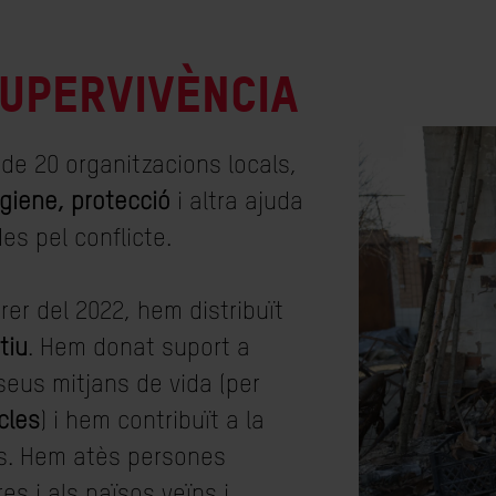
SUPERVIVÈNCIA
 de 20 organitzacions locals,
giene, protecció
i altra ajuda
s pel conflicte.
er del 2022, hem distribuït
tiu
. Hem donat suport a
seus mitjans de vida (per
cles
) i hem contribuït a la
s. Hem atès persones
es i als països veïns i