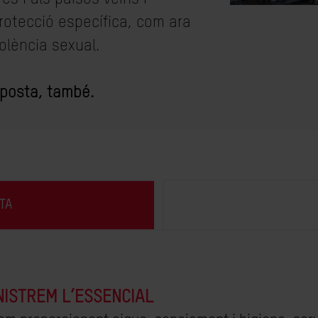
rotecció específica, com ara
olència sexual.
sposta, també.
TA
NISTREM L’ESSENCIAL