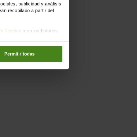
iales, publicidad y análisis
n recopilado a partir del
 humanitària
o en los botones
 de Cookies
Permitir todas