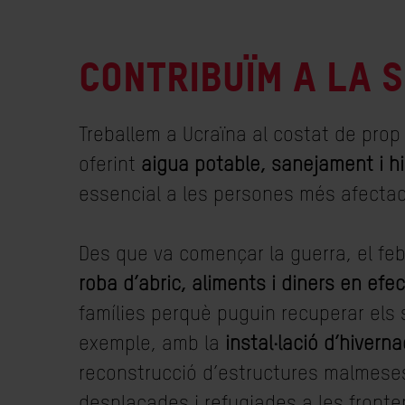
CONTRIBUÏM A LA 
Treballem a Ucraïna al costat de prop
oferint
aigua potable, sanejament i hi
essencial a les persones més afectade
Des que va començar la guerra, el febr
roba d’abric, aliments i diners en efec
famílies perquè puguin recuperar els 
exemple, amb la
instal·lació d’hiverna
reconstrucció d’estructures malmese
desplaçades i refugiades a les fronter