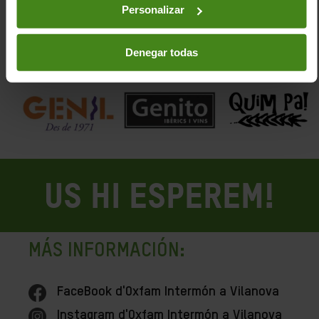
PATROCINEN:
Personalizar
Denegar todas
US HI ESPEREM!
MÁS INFORMACIÓN:
FaceBook d'Oxfam Intermón a Vilanova
Instagram d'Oxfam Intermón a Vilanova