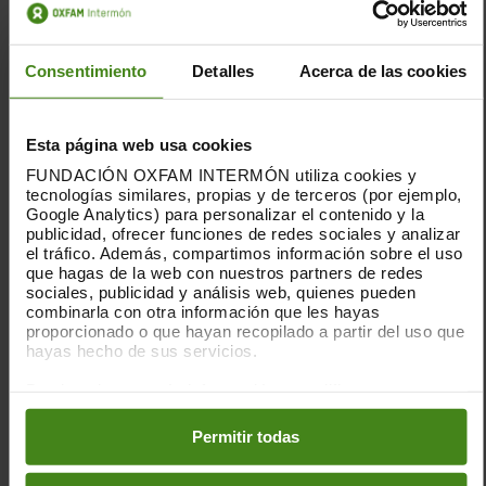
desigualtats socials i econòmiques que perpetuen
la pobresa al món. A més, l'apertura de la botiga de
Comerç Just el 2002 va permetre a la ciutadania una
Consentimiento
Detalles
Acerca de las cookies
nova manera de col·laborar amb Intermón Oxfam per
millorar el món canviant les vides de moltes
persones.
Esta página web usa cookies
FUNDACIÓN OXFAM INTERMÓN utiliza cookies y
tecnologías similares, propias y de terceros (por ejemplo,
Aquesta mostra fotogràfica recull algunes de les
Google Analytics) para personalizar el contenido y la
activitats d'aquests 30 anys. Moltes d'elles s'han
publicidad, ofrecer funciones de redes sociales y analizar
el tráfico. Además, compartimos información sobre el uso
anat repetint diverses vegades, algunes cada any.
que hagas de la web con nuestros partners de redes
Serveixin aquestes imatges per recordar i agrair
sociales, publicidad y análisis web, quienes pueden
tants moments d'activisme local i compromís
combinarla con otra información que les hayas
gratuït.
proporcionado o que hayan recopilado a partir del uso que
hayas hecho de sus servicios.
Al llarg de 2026 es podrà visitar aquesta exposició
Puedes obtener más información y modificar tus
en diferents Centres Cívics i Socials de Vilanova i la
preferencias accediendo a nuestra
o
Política de Cookies
Geltrú.
en los botones facilitados a continuación:
Permitir todas