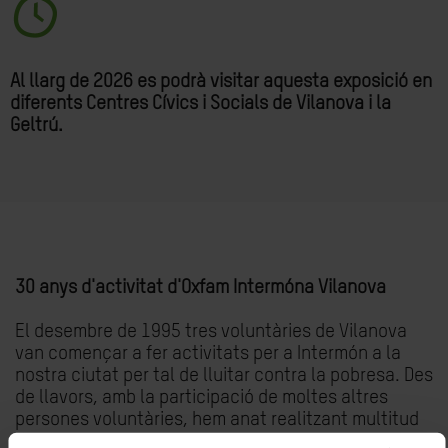
Al llarg de 2026 es podrà visitar aquesta exposició en
diferents Centres Cívics i Socials de Vilanova i la
Geltrú.
30 anys d'activitat d'Oxfam Intermóna Vilanova
El desembre de 1995 tres voluntàries de Vilanova
van començar a fer activitats per a Intermón a la
nostra ciutat per tal de lluitar contra la pobresa. Des
de llavors, amb la participació de moltes altres
persones voluntàries, hem anat realitzant multitud
d'actes i campanyes per tal d'ajudar a reduir les