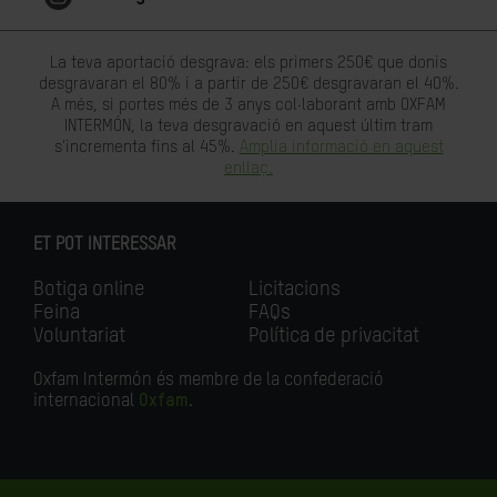
La teva aportació desgrava: els primers 250€ que donis
desgravaran el 80% i a partir de 250€ desgravaran el 40%.
A més, si portes més de 3 anys col·laborant amb OXFAM
INTERMÓN, la teva desgravació en aquest últim tram
s'incrementa fins al 45%.
Amplia informació en aquest
enllaç.
ET POT INTERESSAR
Botiga online
Licitacions
Feina
FAQs
Voluntariat
Política de privacitat
Oxfam Intermón és membre de la confederació
internacional
Oxfam
.