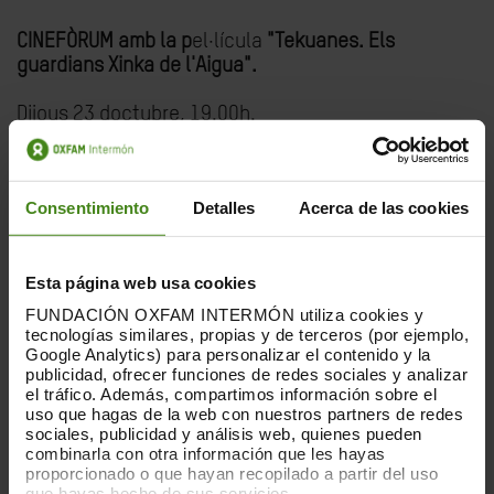
CINEFÒRUM amb la p
el·lícula
"Tekuanes. Els
guardians Xinka de l'Aigua".
Dijous 23 doctubre, 19.00h.
Consentimiento
Detalles
Acerca de las cookies
Esta página web usa cookies
FUNDACIÓN OXFAM INTERMÓN utiliza cookies y
tecnologías similares, propias y de terceros (por ejemplo,
Google Analytics) para personalizar el contenido y la
publicidad, ofrecer funciones de redes sociales y analizar
el tráfico. Además, compartimos información sobre el
uso que hagas de la web con nuestros partners de redes
sociales, publicidad y análisis web, quienes pueden
Es projectarà el documental Tekuanes, guardians
combinarla con otra información que les hayas
Xinka de l'aigua, pel·lícula de 52' produïa per la
proporcionado o que hayan recopilado a partir del uso
Caravana Mesoamericana de l'Aigua amb el suport
que hayas hecho de sus servicios.