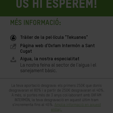
US HI ESPEREM!
MÉS INFORMACIÓ:
Tràiler de la pel·lícula "Tekuanes"
Pàgina web d'Oxfam Intermón a Sant
Cugat
Aigua, la nostra especialitat
La nostra feina al sector de l'aigua i el
sanejament bàsic.
La teva aportació desgrava: els primers 250€ que donis
desgravaran el 80% i a partir de 250€ desgravaran el 40%.
A més, si portes més de 3 anys col·laborant amb OXFAM
INTERMÓN, la teva desgravació en aquest últim tram
s'incrementa fins al 45%.
Amplia informació en aquest
enllaç.