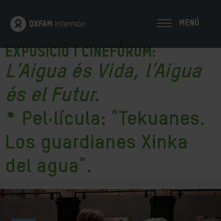
MENÚ
EXPOSICIÓ I
CINEFÒRUM:
L’Aigua és Vida, l’Aigua
és el Futur.
*
Pel·lícula
: "Tekuanes.
Los guardianes Xinka
del agua".