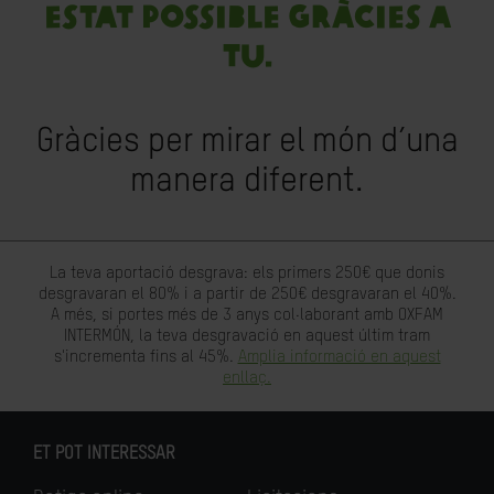
estat possible gràcies a
tu.
Gràcies per mirar el món d’una
manera diferent.
La teva aportació desgrava: els primers 250€ que donis
desgravaran el 80% i a partir de 250€ desgravaran el 40%.
A més, si portes més de 3 anys col·laborant amb OXFAM
INTERMÓN, la teva desgravació en aquest últim tram
s'incrementa fins al 45%.
Amplia informació en aquest
enllaç.
ET POT INTERESSAR