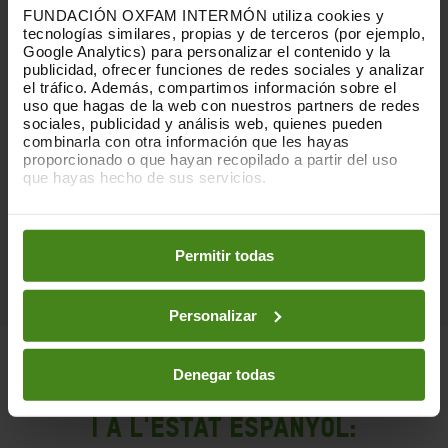
persones
.
FUNDACIÓN OXFAM INTERMÓN utiliza cookies y
tecnologías similares, propias y de terceros (por ejemplo,
Al camp de refugiats més gran del món, Cox’s
Google Analytics) para personalizar el contenido y la
publicidad, ofrecer funciones de redes sociales y analizar
Bazar, vam adaptar la nostra feina per reduir
el tráfico. Además, compartimos información sobre el
l’exposició de les persones a la COVID-19. Vam
uso que hagas de la web con nuestros partners de redes
dissenyar i instal·lar dispositius de rentat de
sociales, publicidad y análisis web, quienes pueden
mans, que s’activen amb un pedal per evitar
combinarla con otra información que les hayas
tocar el sabó i les aixetes, evitant l’exposició al
proporcionado o que hayan recopilado a partir del uso
virus.
que hayas hecho de sus servicios.
Puedes obtener más información y modificar tus
VOLS SABER-NE MÉS?
preferencias accediendo a nuestra
o
Política de Cookies
en los botones facilitados a continuación:
Permitir todas
Personalizar
Denegar todas
I a l'Estat Espanyol: