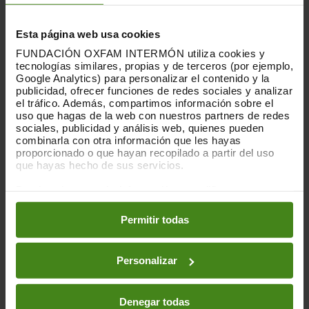
filials són del Banco Santander, ACS i
Ferrovial. I des del 2009 set empreses
(ArcelorMittal, Acciona, Repsol, Banco
Esta página web usa cookies
Santander, ACS, Ferrovial i Iberdrola)
FUNDACIÓN OXFAM INTERMÓN utiliza cookies y
mantenen de forma consistent el 75% del
tecnologías similares, propias y de terceros (por ejemplo,
total de filials en caus fiscals de les 24
Google Analytics) para personalizar el contenido y la
publicidad, ofrecer funciones de redes sociales y analizar
empreses analitzades.
el tráfico. Además, compartimos información sobre el
uso que hagas de la web con nuestros partners de redes
La majoria encara tenen gairebé tot per
sociales, publicidad y análisis web, quienes pueden
fer en transparència i responsabilitat
combinarla con otra información que les hayas
fiscal. D'una banda, han de desenvolupar
proporcionado o que hayan recopilado a partir del uso
que hayas hecho de sus servicios.
una estratègia que reconegui i vetlli pel
paper essencial que la contribució fiscal
Puedes obtener más información y modificar tus
de les empreses juga a les nostres
preferencias accediendo a nuestra
o
Política de Cookies
societats. "És imprescindible un exercici
en los botones facilitados a continuación:
Permitir todas
de rendició de comptes transparent així
com un compromís real d'acabar amb els
caus fiscals" assenyala Alba.
Personalizar
Més impostos, més serveis públics
Denegar todas