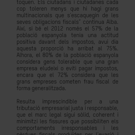
toquen. Els ciutadans i ciutadanes cada
cop toleren menys que hi hagi grans
multinacionals que s'escaquegin de les
seves obligacions fiscals” continua Alba.
Així, si bé el 2012 només el 57% de la
població espanyola tenia una actitud
positiva davant dels impostos, avui dia
aquesta proporció ha arribat al 75%.
Alhora, el 80% de la població espanyola
considera gens tolerable que una gran
empresa eludeixi o eviti pagar impostos,
encara que el 72% considera que les
grans empreses cometen frau fiscal de
forma generalitzada.
Resulta imprescindible per a una
tributació empresarial justa i responsable,
que el marc legal sigui sòlid, coherent i
minimitzi les fissures que possibiliten els
comportaments irresponsables i les
pèrdues fiscals produïdes per l'evasió i