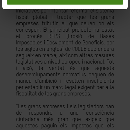
Des del costat legislatiu, s'han llançat
iniciatives per intentar reformar el sistema
fiscal global i tractar que les grans
empreses tributin el que deuen on els
correspon. El principal projecte ha estat
el procés BEPS (Erosió de Bases
Imposables i Desviament de Beneficis, per
les sigles en anglès) de l'OCDE que encara
segueix en marxa, així com altres mesures
legislatives a nivell europeu i nacional. Tot
i això, la veritat és que aquests
desenvolupaments normatius pequen de
manca d'ambició i resulten insuficients
per establir un marc legal exigent per a la
fiscalitat de les grans empreses.
“Les grans empreses i els legisladors han
de respondre a una consciència
ciutadana més gran que exigeix ​​que
aquestes paguin els impostos que els