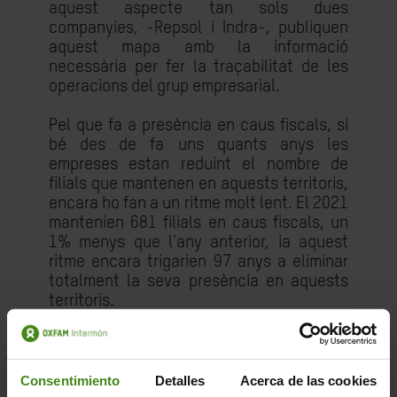
aquest aspecte tan sols dues
companyies, -Repsol i Indra-, publiquen
aquest mapa amb la informació
necessària per fer la traçabilitat de les
operacions del grup empresarial.
Pel que fa a presència en caus fiscals, si
bé des de fa uns quants anys les
empreses estan reduint el nombre de
filials que mantenen en aquests territoris,
encara ho fan a un ritme molt lent. El 2021
mantenien 681 filials en caus fiscals, un
1% menys que l'any anterior, ia aquest
ritme encara trigarien 97 anys a eliminar
totalment la seva presència en aquests
territoris.
Però la veritat és que la majoria de filials
en caus fiscals pertanyen a un nombre
reduït d'empreses. La meitat del total de
Consentimiento
Detalles
Acerca de las cookies