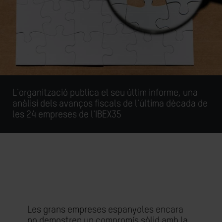
L'organització publica el seu últim informe, una
anàlisi dels avanços fiscals de l'última dècada de
les 24 empreses de l'IBEX35
Les grans empreses espanyoles encara
no demostren un compromís sòlid amb la