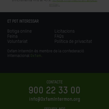
s'incrementa fins al 45%.
Amplia informació en aquest
enllaç.
ET POT INTERESSAR
Botiga online
Licitacions
Feina
FAQs
Voluntariat
Política de privacitat
Oxfam Intermón és membre de la confederació
internacional
Oxfam
.
CONTACTE
900 22 33 00
info@OxfamIntermon.org