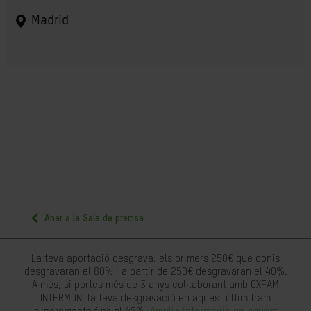
Madrid
Anar a la Sala de premsa
La teva aportació desgrava: els primers 250€ que donis
desgravaran el 80% i a partir de 250€ desgravaran el 40%.
A més, si portes més de 3 anys col·laborant amb OXFAM
INTERMÓN, la teva desgravació en aquest últim tram