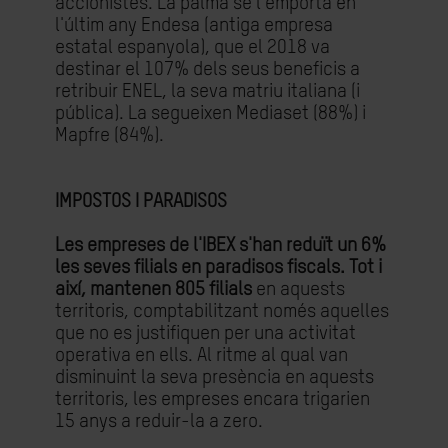
accionistes. La palma se l'emporta en
l'últim any Endesa (antiga empresa
estatal espanyola), que el 2018 va
destinar el 107% dels seus beneficis a
retribuir ENEL, la seva matriu italiana (i
pública). La segueixen Mediaset (88%) i
Mapfre (84%).
IMPOSTOS I PARADISOS
Les empreses de l'IBEX s'han reduït un 6%
les seves filials en paradisos fiscals. Tot i
així, mantenen 805 filials
en aquests
territoris, comptabilitzant només aquelles
que no es justifiquen per una activitat
operativa en ells. Al ritme al qual van
disminuint la seva presència en aquests
territoris, les empreses encara trigarien
15 anys a reduir-la a zero.