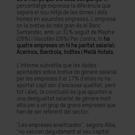
percentatge expressa la diferència que
separa el sou mitjà de les dones i dels
homes en aquestes empreses. L'empresa
on la bretxa és més gran és el Banc
Santander, amb un 31% seguit de Mapfre
(28%) i Viscofán (26%) Per contra, hi
ha
quatre empreses on hi ha paritat salarial:
Acerinox, Iberdrola, Inditex i Melià Hotels
.
L'informe subratlla que les dades
aportades sobre bretxa de gènere salarial
per les empreses (i el 17% d'elles no ha
aportat cap) són d'escassa qualitat, però
tot i això, la conclusió és que apunten a
una desigualtat salarial de gènere molt
alta per a un grup de grans empreses que
han de ser referent del sector.
"Les empreses analitzades", segons Alba,
"no valoren degudament al seu capital