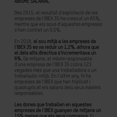
ABISME SALARIAL
Des 2015, el resultat d'explotació de les
empreses de l'IBEX 35 ha crescut un 65%,
mentre que els sous d'aquestes empreses
s'han contret un 0,5%.
En 2018,
el sou mitjà a les empreses de
l'IBEX 35 es va reduir un 1,2%, alhora que
el dels alts directius s'incrementava un
6%.
De mitjana, el màxim responsable
d'una empresa de l'IBEX 35 cobra 123
vegades més que una treballadora o un
treballador mitjà. En l'últim any, hi ha
empreses de l'IBEX que han triplicat i
quadruplicat els salaris dels seus màxims
responsables.
Les dones que treballen en aquestes
empreses de l'IBEX guanyen de mitjana un
15% menys que els seus companys
. El