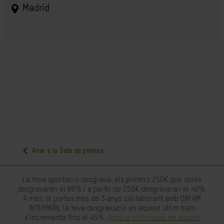
Madrid
Anar a la Sala de premsa
La teva aportació desgrava: els primers 250€ que donis
desgravaran el 80% i a partir de 250€ desgravaran el 40%.
A més, si portes més de 3 anys col·laborant amb OXFAM
INTERMÓN, la teva desgravació en aquest últim tram
s'incrementa fins al 45%.
Amplia informació en aquest