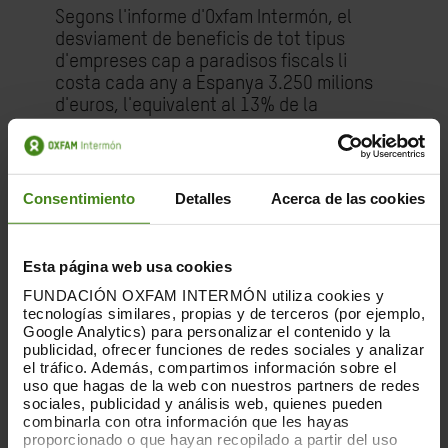
Segons l'informe d'Oxfam Intermón, el
desviament de beneficis de tot tipus
d'empreses cap a paradisos fiscals li
costa cada any a Espanya 3.250 milions
d'euros, l'equivalent al 13% de la
recaptació de l'impost sobre societats.
Els paradisos fiscals dins de la UE es
porten el 80% d'aquesta quantitat. Dins
de les empreses de l'IBEX, El Banc
Consentimiento
Detalles
Acerca de las cookies
Santander (207), ACS (102) i Repsol (70)
són les empreses amb major nombre de
filials en paradisos fiscals. Aena, Bankia,
Esta página web usa cookies
ENCE, Colonial i Merlin no tenen presència
FUNDACIÓN OXFAM INTERMÓN utiliza cookies y
en aquests territoris.
tecnologías similares, propias y de terceros (por ejemplo,
Google Analytics) para personalizar el contenido y la
A això cal sumar els
crèdits fiscals, que
publicidad, ofrecer funciones de redes sociales y analizar
el tráfico. Además, compartimos información sobre el
l'Estat pot atorgar als que compren
uso que hagas de la web con nuestros partners de redes
empreses en pèrdues
, i que permeten
sociales, publicidad y análisis web, quienes pueden
deduir imports de la futura factura fiscal.
combinarla con otra información que les hayas
A hores d'ara ascendeixen a més de
proporcionado o que hayan recopilado a partir del uso