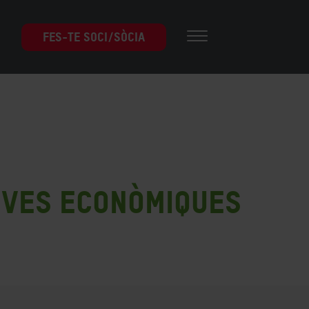
FES-TE SOCI/SÒCIA
tives econòmiques