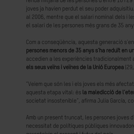
renda mitjana de les persones d'entre 16 i 29
joves ja havien perdut el seu poder adquisitiu.
al 2006, mentre que el salari nominal dels i l
el salari de les persones més grans de 35 anys
Com a conseqüència, aquesta generació s'enfr
persones menors de 35 anys s'ha reduït en u
accedien a les experiències tradicionalment 
els seus veïns i veïnes de la Unió Europea
(29,
“Veiem que són les i els joves els més afecta
aquesta etapa vital: és
la maledicció de l'ete
societat insostenible”, afirma Julia García, c
Amb un present truncat, les persones joves d'
necessitat de polítiques públiques innovadore