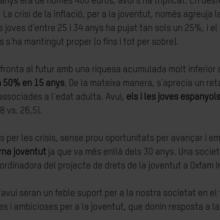
 anys era de només 400 euros, avui s'ha triplicat. En desf
 La crisi de la inflació, per a la joventut, només agreuja
es joves d’entre 25 i 34 anys ha pujat tan sols un 25%, i 
 s'ha mantingut proper (o fins i tot per sobre).
onta al futur amb una riquesa acumulada molt inferior a 
n 50% en 15 anys
. De la mateixa manera, s'aprecia un reta
associades a l'edat adulta. Avui,
els i les joves espanyo
8 vs. 26,5).
ts per les crisis, sense prou oportunitats per avançar i 
rna joventut
ja que va més enllà dels 30 anys. Una societ
oordinadora del projecte de drets de la joventut a Oxfam 
avui seran un feble suport per a la nostra societat en e
s i ambicioses per a la joventut, que donin resposta a la