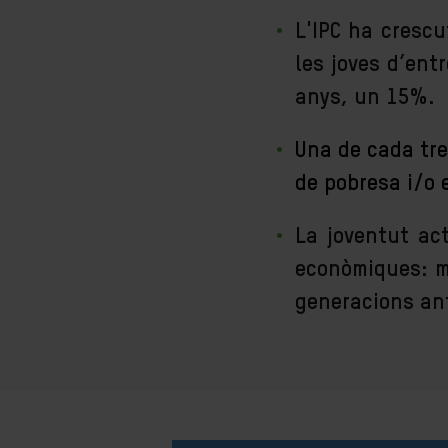
L'IPC ha crescu
les joves d’ent
anys, un 15%.
Una de cada tre
de pobresa i/o e
La joventut act
econòmiques: me
generacions ant