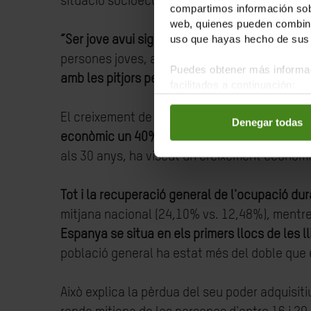
situació socioeconòmica de les persones jov
compartimos información sobr
web, quienes pueden combinar
uso que hayas hecho de sus 
“Ser jove avui significa afrontar una realitat d
persones joves, a les quals de vegades es culp
Puedes obtener más informac
amb les pitjors perspectives econòmiques del
facilitados a continuación:
El creixement de la seva
renda per càpita
a me
Denegar todas
econòmic un 40%
inferior al que van gaudir 
als 30 anys, ha viscut un creixement econòmi
Tot i la recuperació general de l'ocupació dur
mitjana nacional (24,10% vs. 12,48%), mentre 
Espanya se situa en els primers llocs de les ll
població general ha estat més del doble que e
Això explica la pèrdua del seu poder adquisitiu