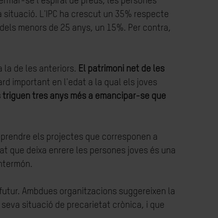
ermar-se l'espiral de preus, les persones
 la situació. L'IPC ha crescut un 35% respecte
el dels menors de 25 anys, un 15%. Per contra,
la de les anteriors.
El patrimoni net de les
rd important en l'edat a la qual els joves
ls triguen tres anys més a emancipar-se que
emprendre els projectes que corresponen a
at que deixa enrere les persones joves és una
Intermón.
l futur. Ambdues organitzacions suggereixen la
 seva situació de precarietat crònica, i que