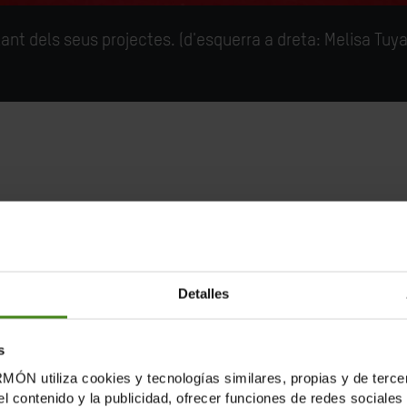
t dels seus projectes. (d'esquerra a dreta: Melisa Tuya
aboració amb la Universitat Nebrija i TeamLabs, convoque
 futur millor, més just i igualitari per a totes les perso
ersitat de Nebrija el dilluns 3 de març.
Detalles
 en què qualsevol persona pot presentar, a través de la 
l seu treball en una causa que promogui la igualtat, la ll
s
ns al 17 de febrer de 2025.
tiliza cookies y tecnologías similares, propias y de tercer
el contenido y la publicidad, ofrecer funciones de redes sociales 