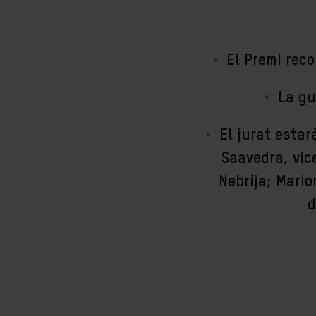
El Premi reco
La gu
El jurat esta
Saavedra, vic
Nebrija; Mari
d