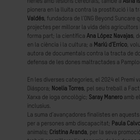
nenes amb lesions cerebrals, també a
Asha I
pionera en la lluita contra la prostitució i l
Valdés
, fundadora de l’ONG Beyond Suncare qu
projectes per millorar la vida dels agricultors 
forma part; la científica
Ana López Navajas
, 
en la ciència i la cultura; a
Mariú d’Errico
, vol
autora de documentals contra la tracta de d
defensa de les dones maltractades a Pamplo
En les diverses categories, el 2024 el Premi 
Diáspora;
Noelia Torres
, pel seu treball a Fa
Xarxa de ioga oncològic;
Saray Manero
amb el 
inclusius.
La suma d’avançadores finalistes en aquests
per a persones amb discapacitat;
Paula Calv
animals;
Cristina Aranda
, per la seva promoci