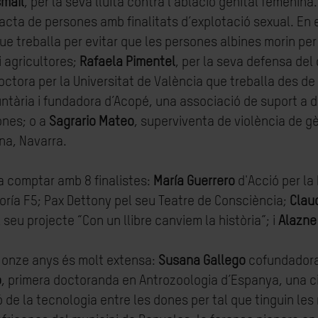
smail
, per la seva lluita contra l’ablació genital femeni
a tracta de persones amb finalitats d’explotació sexual. En
e treballa per evitar que les persones albines morin per 
i agricultores;
Rafaela Pimentel
, per la seva defensa del 
doctora per la Universitat de València que treballa des de 
untària i fundadora d’Acopé, una associació de suport a d
ones; o a
Sagrario Mateo
, superviventa de violència de g
na, Navarra.
va comptar amb 8 finalistes:
María Guerrero
d'Acció per la
ctoría F5; Pax Dettony pel seu Teatre de Consciència;
Clau
seu projecte “Con un llibre canviem la història”; i
Alazne 
 onze anys és molt extensa:
Susana Gallego
cofundadora 
o
, primera doctoranda en Antrozoologia d’Espanya, una ci
ó de la tecnologia entre les dones per tal que tinguin le