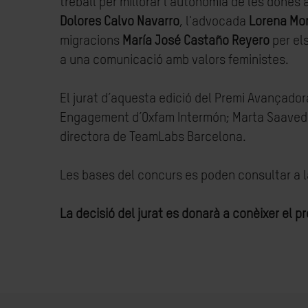
treball per millorar l’autonomia de les dones 
Dolores Calvo Navarro
, l'advocada
Lorena Mo
migracions
María José Castaño Reyero
per el
a una comunicació amb valors feministes.
El jurat d’aquesta edició del Premi Avançador
Engagement d’Oxfam Intermón; Marta Saavedra,
directora de TeamLabs Barcelona.
Les bases del concurs es poden consultar a 
La decisió del jurat es donarà a conèixer el pr