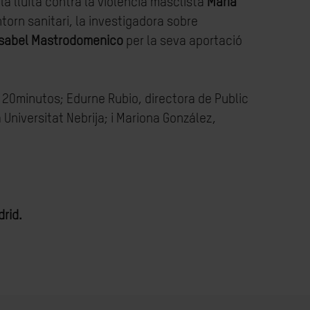
la lluita contra la violència masclista
María
torn sanitari, la investigadora sobre
Isabel Mastrodomenico
per la seva aportació
i 20minutos; Edurne Rubio, directora de Public
niversitat Nebrija; i Mariona González,
drid.