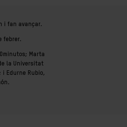
n i fan avançar.
 febrer.
20minutos; Marta
e la Universitat
 i Edurne Rubio,
món.