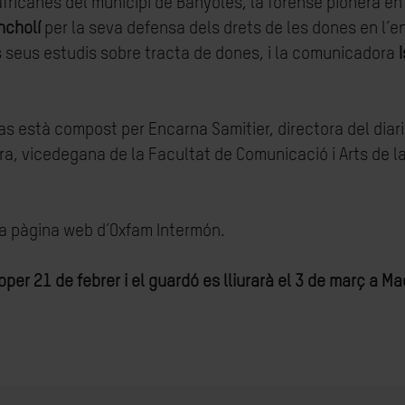
africanes del municipi de Banyoles, la forense pionera en 
ncholí
per la seva defensa dels drets de les dones en l’en
s seus estudis sobre tracta de dones, i la comunicadora
as està compost per Encarna Samitier, directora del diar
 vicedegana de la Facultat de Comunicació i Arts de la U
la pàgina web d’Oxfam Intermón.
oper 21 de febrer i el guardó es lliurarà el 3 de març a Ma