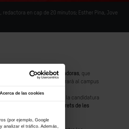
, redactora en cap de 20 minutos; Esther Pina, Jove
n la
XI edició del Premi Avançadoras
, que
nes a Espanya. El premi es lliurarà al campus
Acerca de las cookies
pàgina web d’Oxfam Intermón, la candidatura
uita contra la pobresa o els drets de les
os (por ejemplo, Google
y analizar el tráfico. Además,