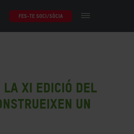
FES-TE SOCI/SÒCIA
la XI edició del
onstrueixen un