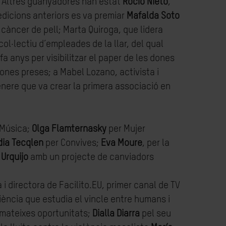
na. Altres guanyadores han estat
Rocío Nieto
,
 edicions anteriors es va premiar
Mafalda Soto
càncer de pell; Marta Quiroga, que lidera
col·lectiu d’empleades de la llar, del qual
fa anys per visibilitzar el paper de les dones
ones preses; a Mabel Lozano, activista i
ènere que va crear la primera associació en
 Música;
Olga Flamternasky
per Mujer
dia Tecqlen
per Convives;
Eva Moure
, per la
Urquijo
amb un projecte de canviadors
i directora de Facilito.EU, primer canal de TV
ència que estudia el vincle entre humans i
s mateixes oportunitats;
Dialla Diarra
pel seu