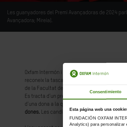
Les guanyadores del Premi Avançadoras de 2024 parlan
Avançadora; Mireia).
Oxfam Intermón i el diari 20minutos, en col·l
reconeix la tasca de dones que construeixen un
de la Facultat de Comunicació i Arts de la Univ
Consentimiento
Es tracta d’un premi de convocatòria oberta,
d’una dona a la qual consideri avançadora
pe
Esta página web usa cookie
dones.
Les candidatures s’han de presentar fi
FUNDACIÓN OXFAM INTERMÓN u
Analytics) para personalizar 