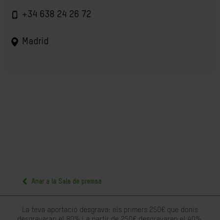
+34 638 24 26 72
Madrid
Anar a la Sala de premsa
La teva aportació desgrava: els primers 250€ que donis
desgravaran el 80% i a partir de 250€ desgravaran el 40%.