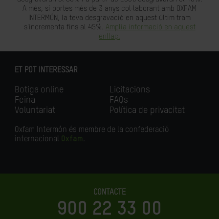
A més, si portes més de 3 anys col·laborant amb OXFAM
INTERMÓN, la teva desgravació en aquest últim tram
s'incrementa fins al 45%.
Amplia informació en aquest
enllaç.
ET POT INTERESSAR
Botiga online
Licitacions
Feina
FAQs
Voluntariat
Política de privacitat
Oxfam Intermón és membre de la confederació
internacional
Oxfam
.
CONTACTE
900 22 33 00