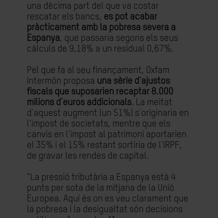
una dècima part del que va costar
rescatar els bancs,
es pot acabar
pràcticament amb la pobresa severa a
Espanya
, que passaria segons els seus
càlculs de 9,18% a un residual 0,67%.
Pel que fa al seu finançament, Oxfam
Intermón proposa
una sèrie d'ajustos
fiscals que suposarien recaptar 8.000
milions d'euros addicionals
. La meitat
d'aquest augment (un 51%) s'originaria en
l'impost de societats, mentre que els
canvis en l'impost al patrimoni aportarien
el 35% i el 15% restant sortiria de l'IRPF,
de gravar les rendes de capital.
"La pressió tributària a Espanya està 4
punts per sota de la mitjana de la Unió
Europea. Aquí és on es veu clarament que
la pobresa i la desigualtat són decisions