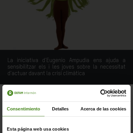
La iniciativa d'Eugenio Ampudia ens ajuda a
sensibilitzar els i les joves sobre la necessitat
d'actuar davant la crisi climàtica
Consentimiento
Detalles
Acerca de las cookies
Be a Tree
utilitza la dansa i el moviment
perquè les persones es vegin i es
Esta página web usa cookies