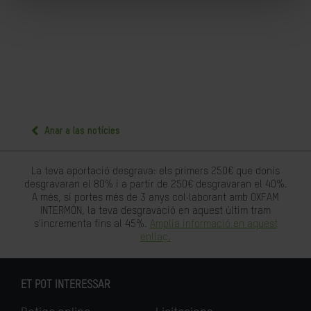
Anar a las notícies
La teva aportació desgrava: els primers 250€ que donis
desgravaran el 80% i a partir de 250€ desgravaran el 40%.
A més, si portes més de 3 anys col·laborant amb OXFAM
INTERMÓN, la teva desgravació en aquest últim tram
s'incrementa fins al 45%.
Amplia informació en aquest
enllaç.
ET POT INTERESSAR