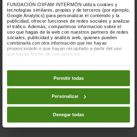
representin com un arbre, amb la finalitat
FUNDACIÓN OXFAM INTERMÓN utiliza cookies y
de
visibilitzar la urgència de lluitar a favor
tecnologías similares, propias y de terceros (por ejemplo,
de la justícia climàtica
.
Google Analytics) para personalizar el contenido y la
publicidad, ofrecer funciones de redes sociales y analizar
el tráfico. Además, compartimos información sobre el
La iniciativa d'
Eugenio Ampudi
a compta
uso que hagas de la web con nuestros partners de redes
amb la nostra col·laboració en el marc del
sociales, publicidad y análisis web, quienes pueden
projecte europeu Spark
, cofinançat per la
combinarla con otra información que les hayas
Unió Europea.
Spark té com a objectiu
proporcionado o que hayan recopilado a partir del uso
que hayas hecho de sus servicios.
formar i mobilitzar joves perquè reflexionin
sobre la crisi climàtica. Amb Be a Tree
Puedes obtener más información y modificar tus
estem denunciant que els efectes de la
preferencias accediendo a nuestra
o
Política de Cookies
crisi climàtica afecten més aquells que
en los botones facilitados a continuación:
Permitir todas
són menys responsables de provocar-la:
persones en situació de pobresa i exclusió
i futures generacions.
Personalizar
Denegar todas