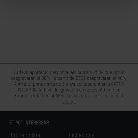
La teva aportació desgrava: els primers 250€ que donis
desgravaran el 80% i a partir de 250€ desgravaran el 40%.
A més, si portes més de 3 anys col·laborant amb OXFAM
INTERMÓN, la teva desgravació en aquest últim tram
s'incrementa fins al 45%.
Amplia informació en aquest
enllaç.
ET POT INTERESSAR
Botiga online
Licitacions