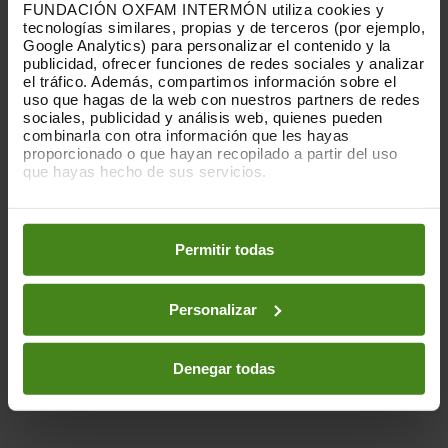
FUNDACIÓN OXFAM INTERMÓN utiliza cookies y
tecnologías similares, propias y de terceros (por ejemplo,
Google Analytics) para personalizar el contenido y la
publicidad, ofrecer funciones de redes sociales y analizar
el tráfico. Además, compartimos información sobre el
uso que hagas de la web con nuestros partners de redes
sociales, publicidad y análisis web, quienes pueden
combinarla con otra información que les hayas
proporcionado o que hayan recopilado a partir del uso
que hayas hecho de sus servicios.
Puedes obtener más información y modificar tus
preferencias accediendo a nuestra
o
Política de Cookies
en los botones facilitados a continuación:
Permitir todas
Personalizar
Denegar todas