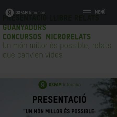
MENÚ
PRESENTACIÓ LLIBRE RELATS
GUANYADORS
CONCURSOS Microrelats
Un món millor és possible, relats
que canvien vides