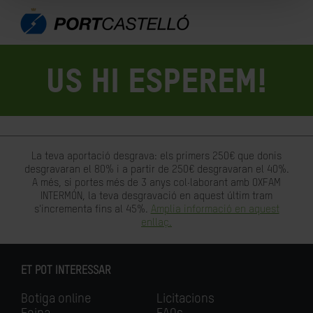
US HI ESPEREM!
La teva aportació desgrava: els primers 250€ que donis
desgravaran el 80% i a partir de 250€ desgravaran el 40%.
A més, si portes més de 3 anys col·laborant amb OXFAM
INTERMÓN, la teva desgravació en aquest últim tram
s'incrementa fins al 45%.
Amplia informació en aquest
enllaç.
ET POT INTERESSAR
Botiga online
Licitacions