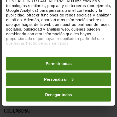
FUNDACIÓN OXFAM INTERMÓN utiliza cookies y
Comptarem amb la presència de Franc Cortada,
tecnologías similares, propias y de terceros (por ejemplo,
director general d’Oxfam Intermón.
Google Analytics) para personalizar el contenido y la
publicidad, ofrecer funciones de redes sociales y analizar
el tráfico. Además, compartimos información sobre el
uso que hagas de la web con nuestros partners de redes
Día: 30-05-2026
sociales, publicidad y análisis web, quienes pueden
Horario: 12.30
combinarla con otra información que les hayas
Lugar: Edifici Moruno , Plaça del Mar Grau de
proporcionado o que hayan recopilado a partir del uso
que hayas hecho de sus servicios.
Castelló
Puedes obtener más información y modificar tus
preferencias accediendo a nuestra
o
Política de Cookies
PATROCINA
:
en los botones facilitados a continuación:
Permitir todas
Personalizar
Denegar todas
COL·LABORA: