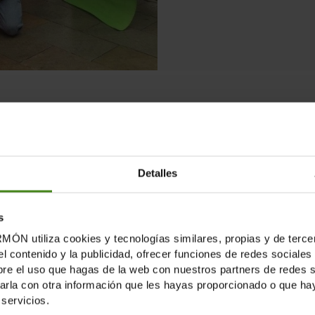
ols fer alguna cosa 
Detalles
ser voldries participar en la feina que la nostra organitz
s
tiliza cookies y tecnologías similares, propias y de tercer
el contenido y la publicidad, ofrecer funciones de redes sociales 
es que, com tu, volem canviar vides que canvien vides, i
e el uso que hagas de la web con nuestros partners de redes soc
 aconseguir que tothom pugui exercir plenament els seus dre
la con otra información que les hayas proporcionado o que haya
servicios.
just i solidari.