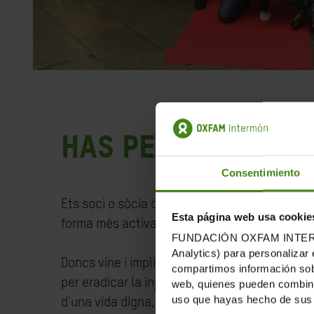
Has pensat que v
Consentimiento
Ets soci o sòcia d'Oxfam Intermón, sí, però pot
Esta página web usa cookie
forma més activa i personal i no saps com.
FUNDACIÓN OXFAM INTERMÓN u
Analytics) para personalizar 
Doncs vine i implica’t. Som un grup de person
compartimos información sobr
per eradicar la injustícia i la pobresa, i per
web, quienes pueden combinar
uso que hayas hecho de sus 
d'una vida digna, perquè creiem en un món més 