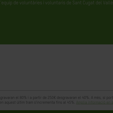
’equip de voluntàries i voluntaris de Sant Cugat del Vall
gravaran el 80% i a partir de 250€ desgravaran el 40%. A més, si po
en aquest últim tram s'incrementa fins al 45%.
Amplia informació en a