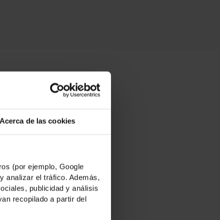
més?
Acerca de las cookies
ació fa de
os (por ejemplo, Google
y analizar el tráfico. Además,
 que treballem
iales, publicidad y análisis
ts i gaudir
n recopilado a partir del