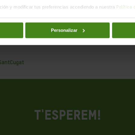
ión y modificar tus preferencias accediendo a nuestra
Política
es hores al mes, però mai tindran preu.
ine a la sessió informativa
que hem organitzat el proper
Personalizar
de Sant Cugat del Vallès (c/ Castellví, 8)
.
SantCugat
T'esperem!