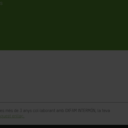
ès
rtes més de 3 anys col·laborant amb OXFAM INTERMÓN, la teva
quest enllaç.