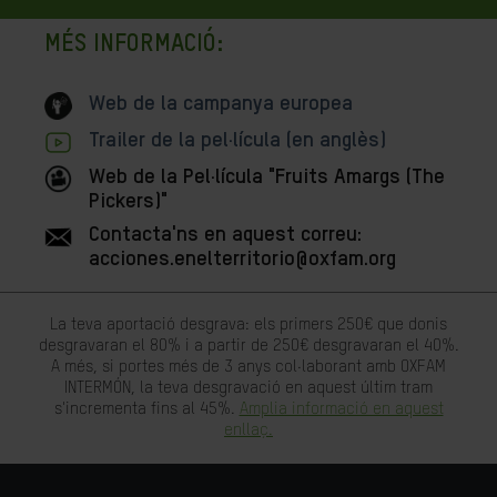
MÉS INFORMACIÓ:
Web de la campanya europea
Trailer de la pel·lícula (en anglès)
Web de la Pel·lícula "Fruits Amargs (The
Pickers)"
Contacta'ns en aquest correu:
acciones.enelterritorio@oxfam.org
La teva aportació desgrava: els primers 250€ que donis
desgravaran el 80% i a partir de 250€ desgravaran el 40%.
A més, si portes més de 3 anys col·laborant amb OXFAM
INTERMÓN, la teva desgravació en aquest últim tram
s'incrementa fins al 45%.
Amplia informació en aquest
enllaç.