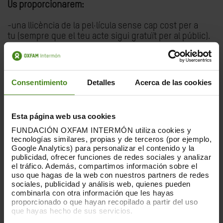
Us proporcionarem:
-una llicència de la pel·lícula sense cap cost per a
tu (sempre que el teu acte sigui gratuït per al públic).
-una guia d'acollida i debat perquè sàpigues com
organitzar una projecció i celebrar un acte impactant
sobre aquest important tema.
-una pàgina d'esdeveniments en el nostre lloc web
Consentimiento
Detalles
Acerca de las cookies
que pot incloure inscripcions per a la vostra projecció,
-una plantilla de cartell de la "Setmana
FRUTOS AMARGOS (THE PICKERS)" perquè afegeixis les
Esta página web usa cookies
dades de la vostra projecció i el logo.
FUNDACIÓN OXFAM INTERMÓN utiliza cookies y
-una estratègia per a les xarxes socials amb imatges i
tecnologías similares, propias y de terceros (por ejemplo,
plantilles
Google Analytics) para personalizar el contenido y la
un comunicat de premsa que pots adaptar a les
publicidad, ofrecer funciones de redes sociales y analizar
teves necessitats
el tráfico. Además, compartimos información sobre el
-el nostre suport durant tot el procés.
uso que hagas de la web con nuestros partners de redes
sociales, publicidad y análisis web, quienes pueden
combinarla con otra información que les hayas
proporcionado o que hayan recopilado a partir del uso
La Pel·lícula: FRUITS AMARGS (THE PICKERS)
que hayas hecho de sus servicios.