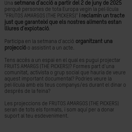
setmana d'acció a partir del 2 de juny de 2025
Una
perquè persones de tota Europa vegin la pel·lícula
i reclamin un tracte
"FRUTOS AMARGOS (THE PICKERS)"
just que garanteixi que els nostres aliments estan
lliures d'explotació
.
organitzant una
Participa en la setmana d'acció
projecció
o assistint a un acte.
Tens accés a un espai en el qual es pugui projectar
FRUITS AMARGS (THE PICKERS)? Formes part d'una
comunitat, activista o grup social que hauria de veure
aquest important documental? Podries veure la
pel·lícula amb els teus companys/es durant el dinar o
després de la feina?
Les projeccions de FRUTOS AMARGOS (THE PICKERS)
seran de tots els formats, i som aquí per a donar
suport al teu esdeveniment.