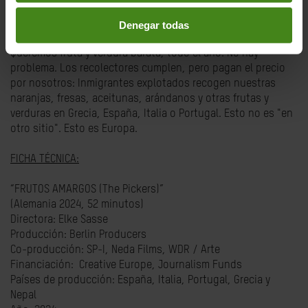
La Película:
FRUTOS AMARGOS (THE PICKERS)
Denegar todas
Queremos fruta y verdura barata, todo el año. No hay
problema. Los recolectores cumplen, pero pagan el precio
por nosotros: Inmigrantes explotados recogen nuestras
naranjas, fresas, aceitunas, arándanos y otras frutas y
verduras en Grecia, España, Italia o Portugal. Esto no es "en
otro sitio". Esto es Europa.
FICHA TÉCNICA:
“FRUTOS AMARGOS (The Pickers)”
(Alemania 2024, 52 minutos)
Directora: Elke Sasse
Producción: Berlin Producers
Co-producción: SP-I, Neda Films, WDR / Arte
Financiación: Creative Europe, Journalism Funds
Países de producción: España, Italia, Portugal, Grecia y
Nepal