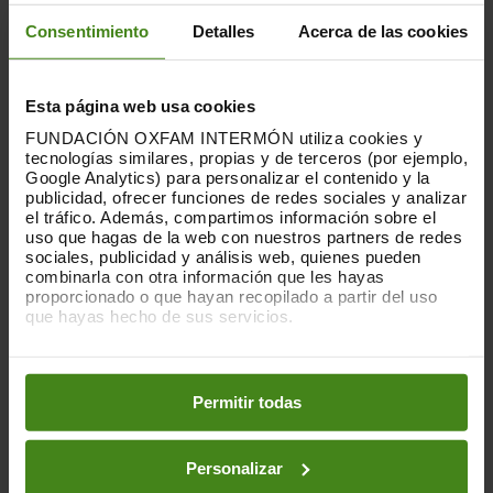
organizar una proyección y celebrar un acto impactante
Consentimiento
Detalles
Acerca de las cookies
sobre este importante tema
una página de eventos en nuestro sitio web que puede
Esta página web usa cookies
incluir inscripciones para vuestra proyección
FUNDACIÓN OXFAM INTERMÓN utiliza cookies y
tecnologías similares, propias y de terceros (por ejemplo,
una plantilla de cartel de la "Semana FRUTOS AMARGOS
Google Analytics) para personalizar el contenido y la
publicidad, ofrecer funciones de redes sociales y analizar
(THE PICKERS)" para que añadas los datos de vuestra
el tráfico. Además, compartimos información sobre el
uso que hagas de la web con nuestros partners de redes
proyección y el logo.
sociales, publicidad y análisis web, quienes pueden
combinarla con otra información que les hayas
una estrategia para las redes sociales con imágenes y
proporcionado o que hayan recopilado a partir del uso
que hayas hecho de sus servicios.
plantillas
Puedes obtener más información y modificar tus
un comunicado de prensa que puedes adaptar a vuestras
preferencias accediendo a nuestra
o
Política de Cookies
en los botones facilitados a continuación:
Permitir todas
propias necesidades
nuestro apoyo durante todo el proceso.
Personalizar