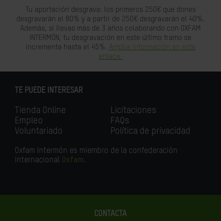
Tu aportación desgrava: los primeros 250€ que dones
desgravarán el 80% y a partir de 250€ desgravarán el 40%.
Además, si llevas más de 3 años colaborando con OXFAM
INTERMÓN, tu desgravación en este último tramo se
incrementa hasta el 45%.
Amplia información en este
enlace.
TE PUEDE INTERESAR
Tienda Online
Licitaciones
Empleo
FAQs
Voluntariado
Política de privacidad
Oxfam Intermón es miembro de la confederación
internacional
Oxfam
.
CONTACTA