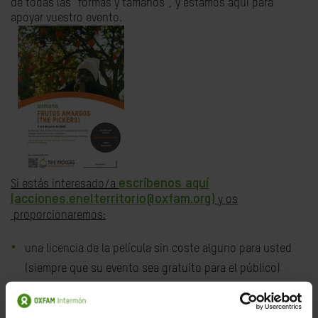
de todas las "formas y tamaños", y estamos aquí para
apoyar vuestro evento.
escríbenos aquí
Si estás interesado/a
(acciones.enelterritorio@oxfam.org)
y os
proporcionaremos:
una licencia de la película sin coste alguno para usted
(siempre que su evento sea gratuito para el público)
una guía de acogida y debate para que sepas cómo