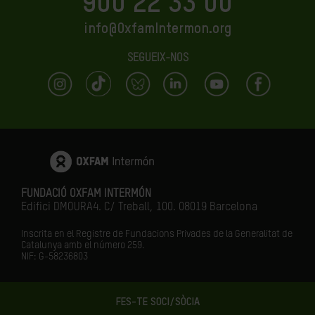
900 22 33 00
info@OxfamIntermon.org
SEGUEIX-NOS
FUNDACIÓ OXFAM INTERMÓN
Edifici DMOURA4. C/ Treball, 100. 08019 Barcelona
Inscrita en el Registre de Fundacions Privades de la Generalitat de
Catalunya amb el número
259.
NIF: G-58236803
FES-TE SOCI/SÒCIA
LA IGUALTAT ÉS EL FUTUR