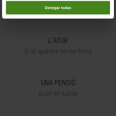
Denegar todas
I què permeten pagar?
L'ATUR
Si et quedes sense feina
UNA PENSIÓ
Quan et jubilis