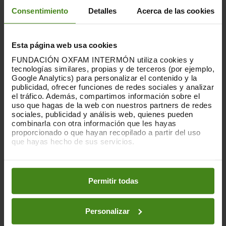
Carrers nets, il·luminats i amb les
Consentimiento
Detalles
Acerca de las cookies
escombraries recollides
Esta página web usa cookies
FUNDACIÓN OXFAM INTERMÓN utiliza cookies y
tecnologías similares, propias y de terceros (por ejemplo,
Google Analytics) para personalizar el contenido y la
Perquè, què et semblaria si no hi
publicidad, ofrecer funciones de redes sociales y analizar
el tráfico. Además, compartimos información sobre el
hagués col·legis públics ni hospitals
uso que hagas de la web con nuestros partners de redes
sociales, publicidad y análisis web, quienes pueden
ni bombers ni policies? Què et
combinarla con otra información que les hayas
semblaria si no hi hagués llum als
proporcionado o que hayan recopilado a partir del uso
que hayas hecho de sus servicios.
carrers o no es recollissin les
Puedes obtener más información y modificar tus
escombraries? Les despeses
preferencias accediendo a nuestra
o
Política de Cookies
públiques són per el benefici de
en los botones facilitados a continuación:
Permitir todas
totes.
Personalizar