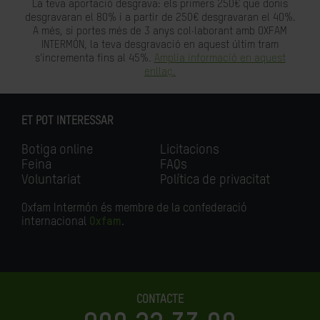
La teva aportació desgrava: els primers 250€ que donis
desgravaran el 80% i a partir de 250€ desgravaran el 40%.
A més, si portes més de 3 anys col·laborant amb OXFAM
INTERMÓN, la teva desgravació en aquest últim tram
s'incrementa fins al 45%.
Amplia informació en aquest
enllaç.
ET POT INTERESSAR
Botiga online
Licitacions
Feina
FAQs
Voluntariat
Política de privacitat
Oxfam Intermón és membre de la confederació
internacional
Oxfam
.
CONTACTE