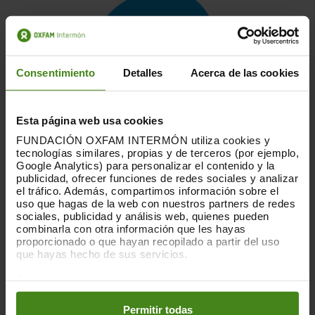
Consentimiento
Detalles
Acerca de las cookies
Esta página web usa cookies
PLANTACIONS I PROTECCIONS
FUNDACIÓN OXFAM INTERMÓN utiliza cookies y
tecnologías similares, propias y de terceros (por ejemplo,
COSTANERES
Google Analytics) para personalizar el contenido y la
publicidad, ofrecer funciones de redes sociales y analizar
Construïm dics i plantacions de vetiver, una
el tráfico. Además, compartimos información sobre el
uso que hagas de la web con nuestros partners de redes
planta que té unes arrels que ancoren la sorra,
sociales, publicidad y análisis web, quienes pueden
ajudant a frenar l’erosió del mar i contribuint a
combinarla con otra información que les hayas
mitigar el canvi climàtic absorbint CO
. Evitar
proporcionado o que hayan recopilado a partir del uso
2
que hayas hecho de sus servicios.
l’erosió del sòl impedeix al seu torn que el
fang cobreixi els esculls de coral propers.
Puedes obtener más información y modificar tus
preferencias accediendo a nuestra
o
Política de Cookies
en los botones facilitados a continuación:
Permitir todas