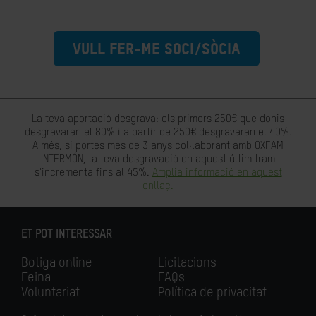
VULL FER-ME SOCI/SÒCIA
La teva aportació desgrava: els primers 250€ que donis
desgravaran el 80% i a partir de 250€ desgravaran el 40%.
A més, si portes més de 3 anys col·laborant amb OXFAM
INTERMÓN, la teva desgravació en aquest últim tram
s'incrementa fins al 45%.
Amplia informació en aquest
enllaç.
ET POT INTERESSAR
Botiga online
Licitacions
Feina
FAQs
Voluntariat
Política de privacitat