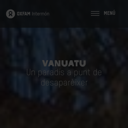
MENÚ
Vanuatu
Un paradís a punt de
desaparèixer