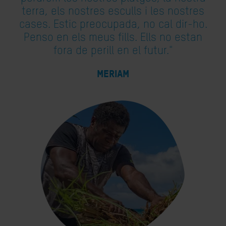
terra, els nostres esculls i les nostres
cases. Estic preocupada, no cal dir-ho.
Penso en els meus fills. Ells no estan
fora de perill en el futur."
MERIAM