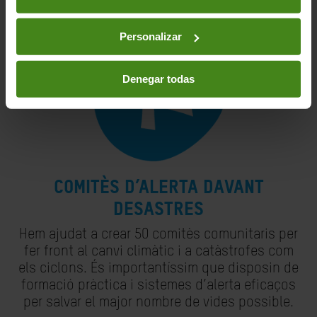
Personalizar
Denegar todas
COMITÈS D’ALERTA DAVANT
DESASTRES
Hem ajudat a crear 50 comitès comunitaris per
fer front al canvi climàtic i a catàstrofes com
els ciclons. És importantíssim que disposin de
formació pràctica i sistemes d’alerta eficaços
per salvar el major nombre de vides possible.