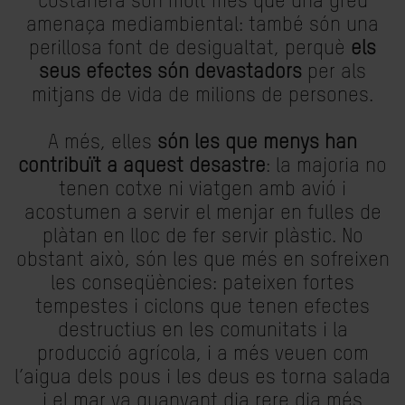
costanera són molt més que una greu
amenaça mediambiental: també són una
perillosa font de desigualtat, perquè
els
seus efectes són devastadors
per als
mitjans de vida de milions de persones.
A més, elles
són les que menys han
contribuït a aquest desastre
: la majoria no
tenen cotxe ni viatgen amb avió i
acostumen a servir el menjar en fulles de
plàtan en lloc de fer servir plàstic. No
obstant això, són les que més en sofreixen
les conseqüències: pateixen fortes
tempestes i ciclons que tenen efectes
destructius en les comunitats i la
producció agrícola, i a més veuen com
l’aigua dels pous i les deus es torna salada
i el mar va guanyant dia rere dia més