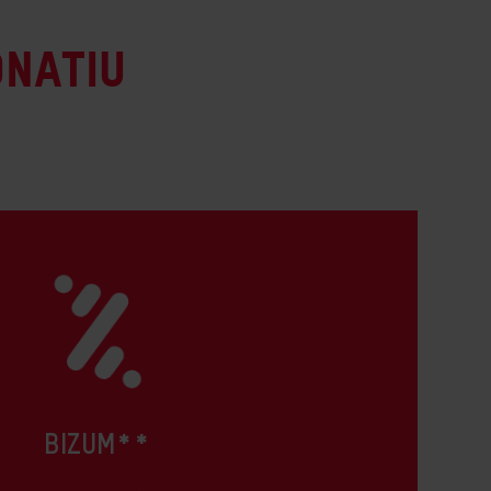
onatiu
BIZUM**