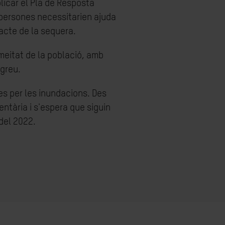
licar el Pla de Resposta
 persones necessitarien ajuda
acte de la sequera.
 meitat de la població, amb
 greu.
s per les inundacions. Des
ntària i s'espera que siguin
del 2022.