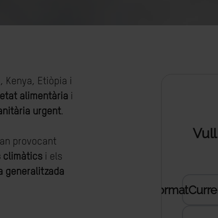
 Kenya, Etiòpia i
etat alimentària
i
nitària urgent
.
tan provocant
 climàtics
i els
 generalitzada