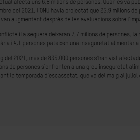
ctual afecta uns 6,8 milions de persones. Quan es va pub
mbre del 2021, l'ONU havia projectat que 25,9 milions de
es van augmentant després de les avaluacions sobre l'imp
nflicte i la sequera deixaran 7,7 milions de persones, la
ària i 4,1 persones pateixen una inseguretat alimentària
g del 2021, més de 835.000 persones s'han vist afectade
ions de persones s'enfronten a una greu inseguretat alime
ant la temporada d'escassetat, que va del maig al juliol 