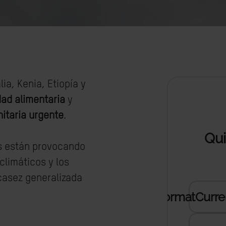
a, Kenia, Etiopía y
dad alimentaria
y
itaria urgente
.
s están provocando
climáticos y los
asez generalizada