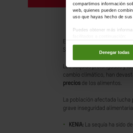
compartimos información sobr
web, quienes pueden combinar
uso que hayas hecho de sus 
Puedes obtener más informac
facilitados a continuación:
El Cuerno de África, África Or
Sudán del Sur ha sufrido un 
Denegar todas
Las sequías prolongadas y las
cambio climático, han devast
precios
de los alimentos.
La población afectada lucha 
grave inseguridad alimentaria
KENIA:
La sequía ha sido d