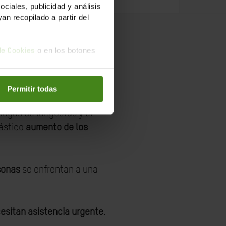
iales, publicidad y análisis
n recopilado a partir del
o en los botones
 de Cookies
en 40 años
, mientras que
Permitir todas
lagas de langostas y el
rástico
aumento de los
sonas
se enfrentan a una
esitan asistencia urgente
.