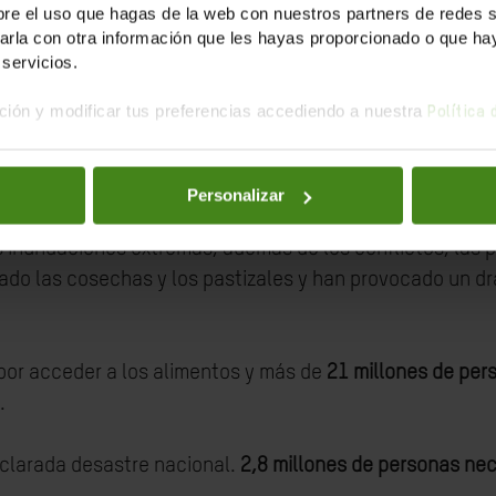
e el uso que hagas de la web con nuestros partners de redes soc
la con otra información que les hayas proporcionado o que haya
servicios.
ión y modificar tus preferencias accediendo a nuestra
Política
iental y Central se enfrenta a sus
condiciones más secas 
quinto año consecutivo de graves inundaciones.
Personalizar
 inundaciones extremas, además de los conflictos, las p
ado las cosechas y los pastizales y han provocado un d
por acceder a los alimentos y más de
21 millones de per
.
eclarada desastre nacional.
2,8 millones de personas nec