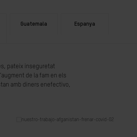
Guatemala
Espanya
a
s, pateix inseguretat
l'augment de la fam en els
stan amb diners enefectivo,