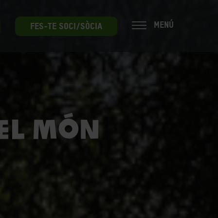
MENÚ
FES-TE SOCI/SÒCIA
 el món