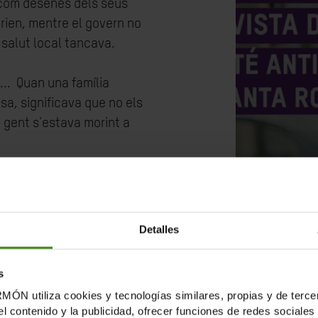
 com desenes dels seus
orien, mentre el govern no
 salut local tancava.
... Quan una família
a, significava que no els
a gent s'estava morint a
itat per fundar el Comitè
 i veïnes
al punt àlgid de
ganitzacions com Oxfam
, el
Detalles
 medicaments i ampolles
s a famílies vulnerables,
s
s i distribuir mascaretes.
tiliza cookies y tecnologías similares, propias y de tercer
s de vides a la seva
el contenido y la publicidad, ofrecer funciones de redes sociales 