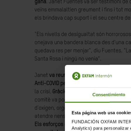
gana
.
Janet
Fuentes
va ser testimoni de
veïns emmalaltien greument i fins i tot m
els brindava cap suport i el seu centre de
"Els nivells de desigualtat són horrorosos
onejava una bandera blanca des d'una cas
quedava res per menjar", diu
Fuentes
. "L
Santa Rosa i ningú no venia".
Janet
va reunir membres de la seva comun
Anti-COVID per donar suport als seus veïns
la crisi.
Gràcies a les contribucions d'or
Consentimiento
comitè va poder recol·lectar i distribuir
d'oxigen, organitzar lliuraments d'aliment
Esta página web usa cookie
atendre nens i nenes amb familiars malalt
FUNDACIÓN OXFAM INTERMÓN u
Els esforços de
Janet
van salvar centenar
Analytics) para personalizar 