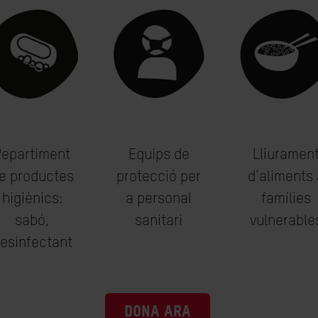
Repartiment
Equips de
Lliuramen
e productes
protecció per
d'aliments 
higiènics:
a personal
famílies
sabó,
sanitari
vulnerable
esinfectant
DONA ARA