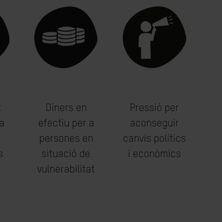
t
Diners en
Pressió per
a
efectiu per a
aconseguir
persones en
canvis polítics
s
situació de
i econòmics
vulnerabilitat