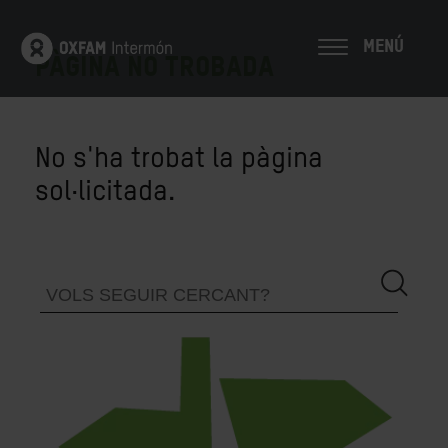
MENÚ
PÀGINA NO TROBADA
No s'ha trobat la pàgina
sol·licitada.