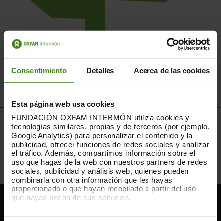
Consentimiento
Detalles
Acerca de las cookies
Esta página web usa cookies
FUNDACIÓN OXFAM INTERMÓN utiliza cookies y
La teva aportació desgrava: els primers 250€ que donis
tecnologías similares, propias y de terceros (por ejemplo,
desgravaran el 80% i a partir de 250€ desgravaran el 40%.
Google Analytics) para personalizar el contenido y la
A més, si portes més de 3 anys col·laborant amb OXFAM
publicidad, ofrecer funciones de redes sociales y analizar
INTERMÓN, la teva desgravació en aquest últim tram
el tráfico. Además, compartimos información sobre el
s'incrementa fins al 45%.
Amplia informació en aquest
uso que hagas de la web con nuestros partners de redes
enllaç.
sociales, publicidad y análisis web, quienes pueden
combinarla con otra información que les hayas
proporcionado o que hayan recopilado a partir del uso
que hayas hecho de sus servicios.
ET POT INTERESSAR
Puedes obtener más información y modificar tus